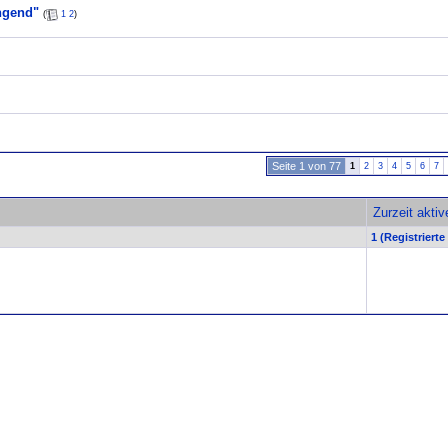
ngend"
(
1
2
)
Seite 1 von 77
1
2
3
4
5
6
7
Zurzeit akti
1 (Registrierte