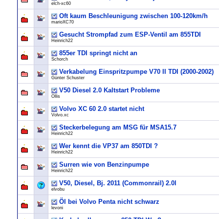
elch-xc60
Oft kaum Beschleunigung zwischen 100-120km/h
marioXC70
Gesucht Strompfad zum ESP-Ventil am 855TDI
Heinrich22
855er TDI springt nicht an
Schorch
Verkabelung Einspritzpumpe V70 II TDI (2000-2002)
Günter Schuster
V50 Diesel 2.0 Kaltstart Probleme
Ollis
Volvo XC 60 2.0 startet nicht
Volvo.xc
Steckerbelegung am MSG für MSA15.7
Heinrich22
Wer kennt die VP37 am 850TDI ?
Heinrich22
Surren wie von Benzinpumpe
Heinrich22
V50, Diesel, Bj. 2011 (Commonrail) 2.0l
elvobu
Öl bei Volvo Penta nicht schwarz
levoni