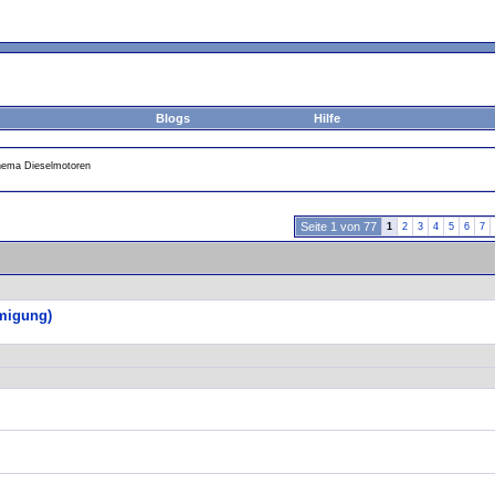
Blogs
Hilfe
hema Dieselmotoren
Seite 1 von 77
1
2
3
4
5
6
7
hmigung)