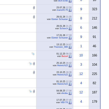
von
elch-xc60
23.07.26
12:50
9
323
von
marioXC70
29.01.26
21:05
8
212
von
Günter Schuster
28.01.26
21:25
6
146
von
Schorch
17.01.26
17:19
9
91
von
Günter Schuster
13.12.25
14:47
1
46
von
Thorsten_S60
01.12.25
09:33
10
166
von
Butzel
25.10.25
16:42
3
104
von
Heinrich22
15.10.25
18:39
12
225
von
Heinrich22
01.10.25
12:19
4
82
von
Heinrich22
04.08.25
17:04
12
187
von
elvobu
17.07.25
07:45
4
179
von
V60-T6