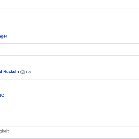
nger
d Ruckeln
(
1
2
)
BC
gkeit