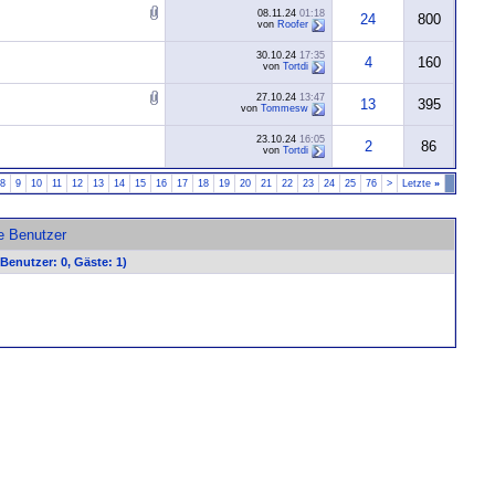
08.11.24
01:18
24
800
von
Roofer
30.10.24
17:35
4
160
von
Tortdi
27.10.24
13:47
13
395
von
Tommesw
23.10.24
16:05
2
86
von
Tortdi
8
9
10
11
12
13
14
15
16
17
18
19
20
21
22
23
24
25
76
>
Letzte
»
ve Benutzer
 Benutzer: 0, Gäste: 1)