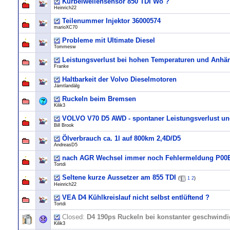
Kurbelwellensensor 850 TDI Wo ?
Heinrich22
Teilenummer Injektor 36000574
marioXC70
Probleme mit Ultimate Diesel
Tommesw
Leistungsverlust bei hohen Temperaturen und Anhä
Franke
Haltbarkeit der Volvo Dieselmotoren
Jämtlandälg
Ruckeln beim Bremsen
Kilik3
VOLVO V70 D5 AWD - spontaner Leistungsverlust un
Bill Brook
Ölverbrauch ca. 1l auf 800km 2,4D/D5
AndreasD5
nach AGR Wechsel immer noch Fehlermeldung P00
Tortdi
Seltene kurze Aussetzer am 855 TDI
(
1
2
)
Heinrich22
VEA D4 Kühlkreislauf nicht selbst entlüftend ?
Tortdi
Closed:
D4 190ps Ruckeln bei konstanter geschwindi
Kilik3