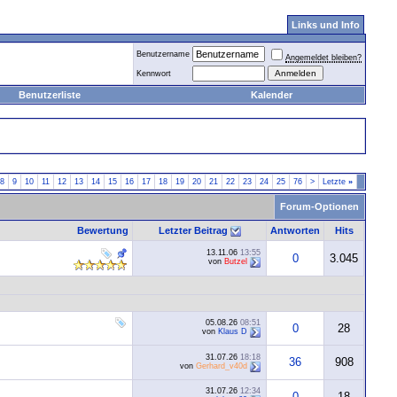
Links und Info
Benutzername
Angemeldet bleiben?
Kennwort
Benutzerliste
Kalender
8
9
10
11
12
13
14
15
16
17
18
19
20
21
22
23
24
25
76
>
Letzte
»
Forum-Optionen
Bewertung
Letzter Beitrag
Antworten
Hits
13.11.06
13:55
0
3.045
von
Butzel
05.08.26
08:51
0
28
von
Klaus D
31.07.26
18:18
36
908
von
Gerhard_v40d
31.07.26
12:34
0
18