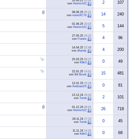
10.06.25
10:24
2
107
von
Heinrich22
08.06.25
05:21
14
240
von
marioXC70
01.06.25
20:03
5
144
von
Heinrich22
27.05.25
19:22
4
96
von
Franke
14.04.25
22:46
4
200
von
dhandy
25.03.25
09:27
0
49
von
Kilik3
22.01.25
10:01
15
481
von
Bill Brook
12.01.25
15:24
0
81
von
AndreasD5
13.12.24
18:43
2
101
von
Tortdi
01.12.24
09:01
26
718
von
Heinrich22
29.11.24
17:23
0
45
von
Tortdi
11.11.24
14:41
0
68
von
Kilik3