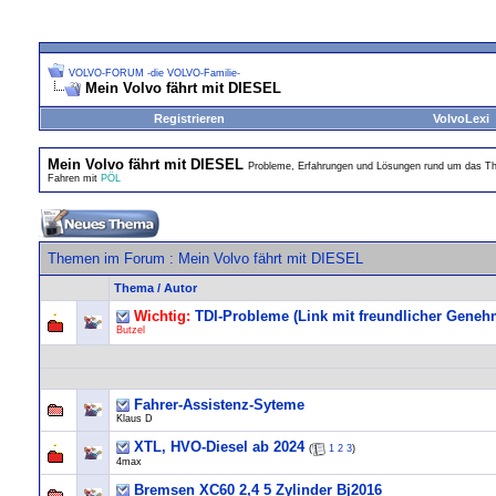
VOLVO-FORUM -die VOLVO-Familie-
Mein Volvo fährt mit DIESEL
Registrieren
VolvoLexi
Mein Volvo fährt mit DIESEL
Probleme, Erfahrungen und Lösungen rund um das T
Fahren mit
PÖL
Themen im Forum
: Mein Volvo fährt mit DIESEL
Thema
/
Autor
Wichtig:
TDI-Probleme (Link mit freundlicher Gene
Butzel
Fahrer-Assistenz-Syteme
Klaus D
XTL, HVO-Diesel ab 2024
(
1
2
3
)
4max
Bremsen XC60 2,4 5 Zylinder Bj2016