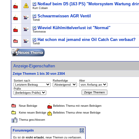
Notlauf beim D5 (163 PS) "Motorsystem Wartung dri
Kurt Cobain
Schwarmwissen AGR Ventil
Tortdi
Wieviel Kühlmittelverlust ist "Normal"
Tommesw
Hat schon mal jemand eine Oil Catch Can verbaut?
Tortdi
Anzeige-Eigenschaften
Zeige Themen 1 bis 30 von 2304
Sortiert nach
Reihenfolge
Alter
Präfix
Neue Beiträge
Beliebtes Thema mit neuen Beiträgen
Keine neuen Beiträge
Beliebtes Thema ohne neue Beiträge
Thema geschlossen
Forumregeln
Es ist dir
nicht erlaubt
, neue Themen zu verfassen.