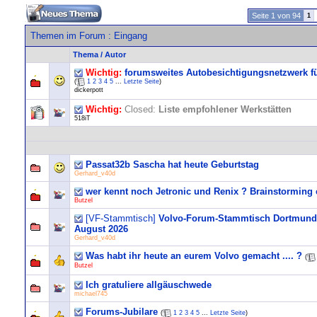
Seite 1 von 94
1
Themen im Forum
: Eingang
Thema
/
Autor
Wichtig:
forumsweites Autobesichtigungsnetzwerk fü
(
1
2
3
4
5
...
Letzte Seite
)
dickerpott
Wichtig:
Closed:
Liste empfohlener Werkstätten
518iT
Passat32b Sascha hat heute Geburtstag
Gerhard_v40d
wer kennt noch Jetronic und Renix ? Brainstorming 
Butzel
[VF-Stammtisch]
Volvo-Forum-Stammtisch Dortmund/
August 2026
Gerhard_v40d
Was habt ihr heute an eurem Volvo gemacht .... ?
(
Butzel
Ich gratuliere allgäuschwede
michael745
Forums-Jubilare
(
1
2
3
4
5
...
Letzte Seite
)