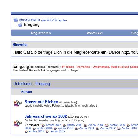
VOLVO-FORUM -die VOLVO-Familie-
Eingang
Registrieren
VolvoLexi
Blo
Hinweise
Hallo Gast, bitte trage Dich in die Mitgliederkarte ein. Danke http:
Eingang
der tägliche Treffpunkt (
off Topics - themenlos - Unterhaltung, Quasselei und Spass
Hier findest Du auch Ankündigungen und Umfragen
Unterforen
: Eingang
Forum
Spass mit Elchen
(6 Betrachter)
Lustig sind die Volvo-Fahrer.... (glaubt ihnen nicht alles )
Jahresarchive ab 2002
(105 Betrachter)
Archiv der Vorjahrespostings aus dem Eingang
Unterforen
:
Archiv 2002
,
Archiv 2003
,
Archiv 2004
,
Archiv 2005
,
Archi
2008
,
Archiv 2009
,
Archiv 2010
,
Archiv 2011
,
Archiv 2012
,
Archiv 2013
Archiv 2016
,
Archiv 2017