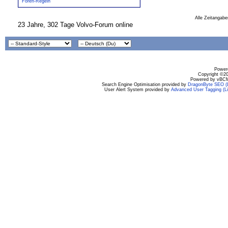
Foren-Regeln
Alle Zeitangabe
23 Jahre, 302 Tage Volvo-Forum online
Powere
Copyright ©200
Powered by vBCM
Search Engine Optimisation provided by
DragonByte SEO (L
User Alert System provided by
Advanced User Tagging (Li