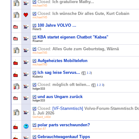
Closed:
Ich gratuliere Mathy...
michael745
Closed:
Ich wünsche Dir alles Gute, Kurt Cobain
michael745
100 Jahre VOLVO …
PeterS
KBA startet eigenen Chatbot "Kabea"
Roamer
Closed:
Alles Gute zum Geburtstag, Wärnä
michael745
Aufgeheiztes Mobiltelefon
michael745
Ich sag leise Servus...
(
1
2
)
Klubertz
Closed:
möglich oft teilen...
(
1
2
3
)
holger333
und aus Ungarn zurück
holger333
Closed:
[VF-Stammtisch]
Volvo-Forum-Stammtisch Do
1. Juli 2026
Gerhard_v40d
polar parts verschwunden?
volvfan.67
Gebrauchtwagenkauf Tipps