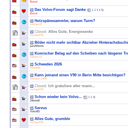
Butzel
Das Volvo-Forum sagt Danke
(
1
2
3
4
5
)
Butzel
Holzspänesammler, warum Turm?
volvfan.67
Closed:
Alles Gute, Energiesenke
michael745
Bilder nicht mehr sichtbar Abzieher Hinterachsbuch
just265tmls
Komischer Belag auf den Scheiben nach längerer Tr
volvfan.67
Schweden 2026
frikadelle
Kann jemand einen V90 in Berin Mitte besichtigen?
Gerhard_v40d
Closed:
Ich gratuliere alter mann...
michael745
Schon wieder kein Volvo...
(
1
2
3
)
Ollizitelli
Servus
VolvoB5
Alles Gute, grumble
michael745