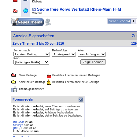
Klubertz
Suche freie Volvo Werkstatt Rhein-Main FFM
Volvoria
Seite 1 von 94
1
Anzeige-Eigenschaften
Zu
Zeige Themen 1 bis 30 von 2810
129
Sortiert nach
Reihenfolge
Alter
Präfix
Neue Beiträge
Beliebtes Thema mit neuen Beiträgen
Keine neuen Beiträge
Beliebtes Thema ohne neue Beiträge
Thema geschlossen
Forumregeln
Es ist dir
nicht erlaubt
, neue Themen zu verfassen.
Es ist dir
nicht erlaubt
, auf Beiträge zu antworten.
Es ist dir
nicht erlaubt
, Anhänge hochzuladen.
Es ist dir
nicht erlaubt
, deine Beiträge zu bearbeiten.
BB-Code
ist
an
.
Smileys
sind
an
.
[IMG]
Code ist
an
.
HTML-Code ist
aus
.