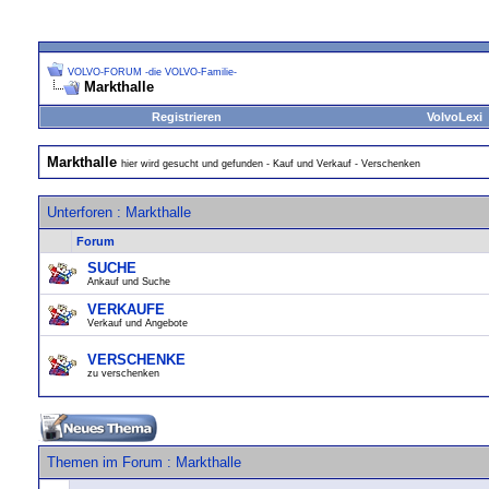
VOLVO-FORUM -die VOLVO-Familie-
Markthalle
Registrieren
VolvoLexi
Markthalle
hier wird gesucht und gefunden - Kauf und Verkauf - Verschenken
Unterforen
: Markthalle
Forum
SUCHE
Ankauf und Suche
VERKAUFE
Verkauf und Angebote
VERSCHENKE
zu verschenken
Themen im Forum
: Markthalle