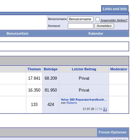
Links und Info
Benutzername
Angemeldet bleiben?
Kennwort
Benutzerliste
Kalender
Themen
Beiträge
Letzter Beitrag
Moderator
17.841
68.209
Privat
16.350
81.950
Privat
Volvo S60 Reparaturhandbuch...
von
Klubertz
133
424
17.07.26
17:53
Forum-Optionen