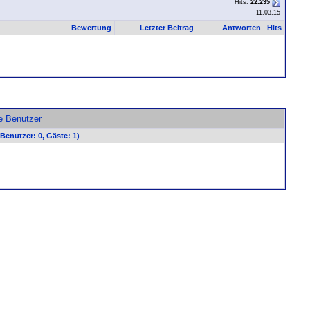
Hits:
22.235
11.03.15
Bewertung
Letzter Beitrag
Antworten
Hits
ve Benutzer
 Benutzer: 0, Gäste: 1)