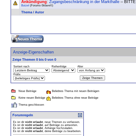
Ankündigung
:
Zugangsbeschränkung in der Markthalle
-- BITT
Butzel
(Forums-Sklave©)
Thema
/
Autor
Anzeige-Eigenschaften
Zeige Themen 0 bis 0 von 0
Sortiert nach
Reihenfolge
Alter
Präfix
Neue Beiträge
Beliebtes Thema mit neuen Beiträgen
Keine neuen Beiträge
Beliebtes Thema ohne neue Beiträge
Thema geschlossen
Forumregeln
Es ist dir
nicht erlaubt
, neue Themen zu verfassen.
Es ist dir
nicht erlaubt
, auf Beiträge zu antworten.
Es ist dir
nicht erlaubt
, Anhänge hochzuladen.
Es ist dir
nicht erlaubt
, deine Beiträge zu bearbeiten.