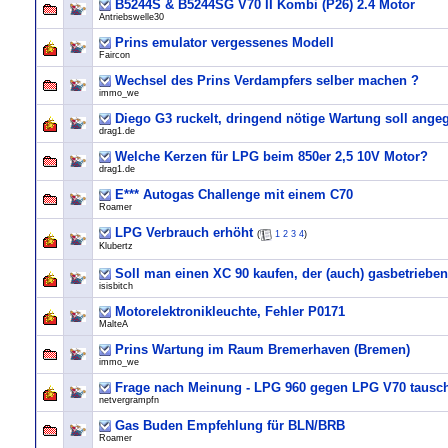
B5244S & B5244SG V70 II Kombi (P26) 2.4 Motor
Antriebswelle30
Prins emulator vergessenes Modell
Faircon
Wechsel des Prins Verdampfers selber machen ?
immo_we
Diego G3 ruckelt, dringend nötige Wartung soll ange
drag1.de
Welche Kerzen für LPG beim 850er 2,5 10V Motor?
drag1.de
E*** Autogas Challenge mit einem C70
Roamer
LPG Verbrauch erhöht
(
1
2
3
4
)
Klubertz
Soll man einen XC 90 kaufen, der (auch) gasbetrieben
isisbitch
Motorelektronikleuchte, Fehler P0171
MalteA
Prins Wartung im Raum Bremerhaven (Bremen)
immo_we
Frage nach Meinung - LPG 960 gegen LPG V70 tausc
netvergrampfn
Gas Buden Empfehlung für BLN/BRB
Roamer