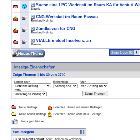
Suche eine LPG Werkstatt im Raum KA für Venturi W
Sjaunja
CNG-Werkstatt im Raum Passau
Reinhard Helmig
Zündkerzen für CNG
Reinhard Helmig
VIALLE meldet Insolvenz an
Roamer
Seite 1 von 92
1
Anzeige-Eigenschaften
Zeige Themen 1 bis 30 von 2740
Sortiert nach
Reihenfolge
Alter
Präfix
Neue Beiträge
Beliebtes Thema mit neuen Beiträgen
Keine neuen Beiträge
Beliebtes Thema ohne neue Beiträge
Thema geschlossen
Forumregeln
Es ist dir
nicht erlaubt
, neue Themen zu verfassen.