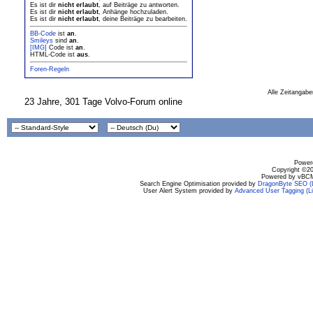
Es ist dir
nicht erlaubt
, auf Beiträge zu antworten.
Es ist dir
nicht erlaubt
, Anhänge hochzuladen.
Es ist dir
nicht erlaubt
, deine Beiträge zu bearbeiten.
BB-Code
ist
an
.
Smileys
sind
an
.
[IMG]
Code ist
an
.
HTML-Code ist
aus
.
Foren-Regeln
Alle Zeitangabe
23 Jahre, 301 Tage Volvo-Forum online
Powere
Copyright ©200
Powered by vBCM
Search Engine Optimisation provided by
DragonByte SEO (L
User Alert System provided by
Advanced User Tagging (Li