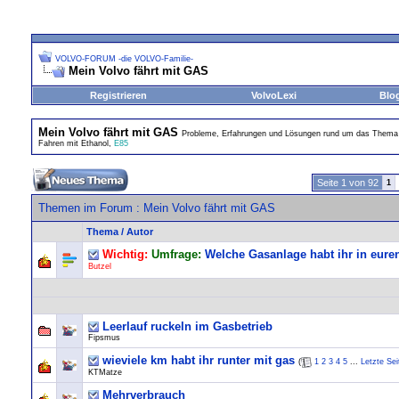
VOLVO-FORUM -die VOLVO-Familie-
Mein Volvo fährt mit GAS
Registrieren
VolvoLexi
Blo
Mein Volvo fährt mit GAS
Probleme, Erfahrungen und Lösungen rund um das Them
Fahren mit Ethanol,
E85
Seite 1 von 92
1
Themen im Forum
: Mein Volvo fährt mit GAS
Thema
/
Autor
Wichtig:
Umfrage:
Welche Gasanlage habt ihr in eure
Butzel
Leerlauf ruckeln im Gasbetrieb
Fipsmus
wieviele km habt ihr runter mit gas
(
1
2
3
4
5
...
Letzte Sei
KTMatze
Mehrverbrauch