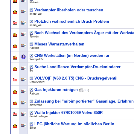
Klubertz
Verdampfer überholen oder tauschen
immo_we
Plötzlich wahrscheinlich Druck Problem
immo_we
Nach Wechsel des Verdampfers Ärger mit der Werkstat
Sjaunja
Mieses Warmstartverhalten
Faircon
CNG Werkstätten (im Norden) werden rar
Wumpel850
Suche LandiRenzo Verdampfer-Druckminderer
Bo
VOLVO|F (V60 2.0 T5) CNG - Druckregelventil
DanielAlbert
Gas Injektoren reinigen
(
1
2
)
Faircon
Zulassung bei "mit-importierter" Gasanlage, Erfahru
olivecrona
Vialle Injektor 67R010069 Volvo 850R
daniel bullinger
LPG jährliche Wartung im südlichen Berlin
Eikor