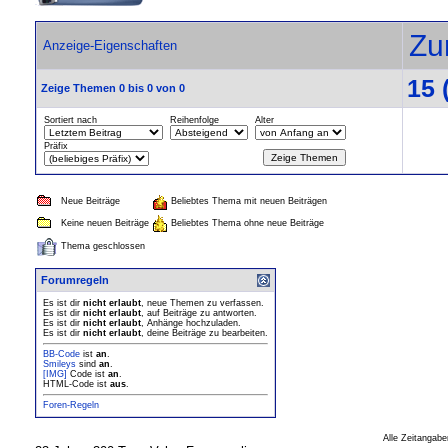
Zu
Anzeige-Eigenschaften
15 
Zeige Themen 0 bis 0 von 0
Sortiert nach
Reihenfolge
Alter
Präfix
Neue Beiträge
Beliebtes Thema mit neuen Beiträgen
Keine neuen Beiträge
Beliebtes Thema ohne neue Beiträge
Thema geschlossen
Forumregeln
Es ist dir
nicht erlaubt
, neue Themen zu verfassen.
Es ist dir
nicht erlaubt
, auf Beiträge zu antworten.
Es ist dir
nicht erlaubt
, Anhänge hochzuladen.
Es ist dir
nicht erlaubt
, deine Beiträge zu bearbeiten.
BB-Code
ist
an
.
Smileys
sind
an
.
[IMG]
Code ist
an
.
HTML-Code ist
aus
.
Foren-Regeln
Alle Zeitangabe