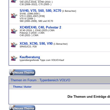
V40 (2012-2019), S/V60 (2010- )
C30 (2006–2012), C70 (2005- )
S/V40, V70, S60, S80, XC70
(1 Betrachter)
S/V40, (1996-2004 )
V70 II (2001-2007) [P26]
V70 III (2008- )
S60 (2000–2009), S80 und XC70
XC40/EX40, C40, Polestar 2
XC40 (2018- ), EX40 (2025-) CMA
Polestar 2 (2019- ) CMA
C40 (2021- ) CMA
XC60, XC90, S90, V90
(1 Betrachter)
SPA/EUCD, P28
Kaufberatung
typenübergreifende Tipps zum VOLVO-Kauf
Themen im Forum
: Typenbereich VOLVO
Thema
/
Autor
Die Themen und Einträge di