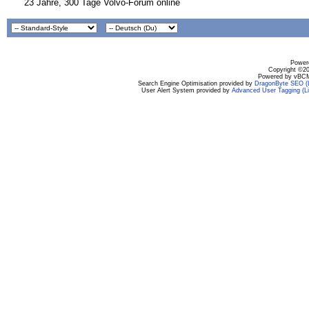
23 Jahre, 300 Tage Volvo-Forum online
Powere
Copyright ©200
Powered by vBCM
Search Engine Optimisation provided by
DragonByte SEO (L
User Alert System provided by
Advanced User Tagging (Li