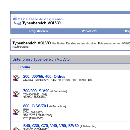
VOLVO-FORUM -die VOLVO-Familie-
Typenbereich VOLVO
Registrieren
VolvoLexi
Blo
Typenbereich VOLVO
hier findest Du alles zu den einzelnen Fahrzeugtypen von VOLV
Kaufberatung
Unterforen
: Typenbereich VOLVO
Forum
200, 300/66, 400, Oldies
444/544, 120/130/220, 140/160, P1800, 200, 300/66, 400
700/900, S/V90
(6 Betrachter)
700/900(1982-1998)
S/V90 (1997-1998)
800, C/S/V70 I
(6 Betrachter)
[P80]
800 (1992-1997)
S70 / V70 I (1997-2000)
C70 (1998-2005)
S40, C30, C70, V40, V50, S/V60
(1 Betrachter)
S40/V50 (2004-2012)