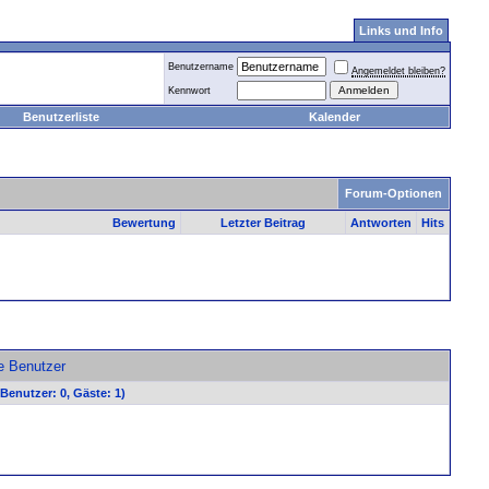
Links und Info
Benutzername
Angemeldet bleiben?
Kennwort
Benutzerliste
Kalender
Forum-Optionen
Bewertung
Letzter Beitrag
Antworten
Hits
ve Benutzer
 Benutzer: 0, Gäste: 1)