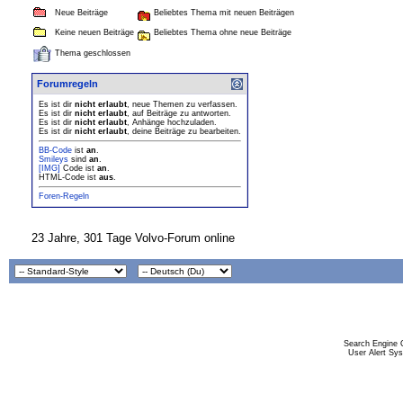
Neue Beiträge
Beliebtes Thema mit neuen Beiträgen
Keine neuen Beiträge
Beliebtes Thema ohne neue Beiträge
Thema geschlossen
Forumregeln
Es ist dir
nicht erlaubt
, neue Themen zu verfassen.
Es ist dir
nicht erlaubt
, auf Beiträge zu antworten.
Es ist dir
nicht erlaubt
, Anhänge hochzuladen.
Es ist dir
nicht erlaubt
, deine Beiträge zu bearbeiten.
BB-Code
ist
an
.
Smileys
sind
an
.
[IMG]
Code ist
an
.
HTML-Code ist
aus
.
Foren-Regeln
23 Jahre, 301 Tage Volvo-Forum online
Search Engine 
User Alert Sy