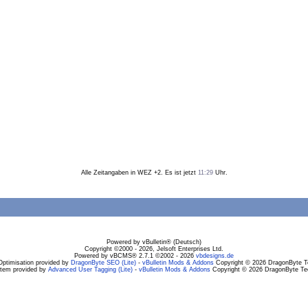
Alle Zeitangaben in WEZ +2. Es ist jetzt
11:29
Uhr.
Powered by vBulletin® (Deutsch)
Copyright ©2000 - 2026, Jelsoft Enterprises Ltd.
Powered by vBCMS® 2.7.1 ©2002 - 2026
vbdesigns.de
Optimisation provided by
DragonByte SEO (Lite)
-
vBulletin Mods & Addons
Copyright © 2026 DragonByte Te
stem provided by
Advanced User Tagging (Lite)
-
vBulletin Mods & Addons
Copyright © 2026 DragonByte Tec