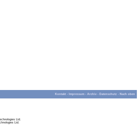
Kontakt
-
Impressum
-
Archiv
-
Datenschutz
-
Nach oben
chnologies Ltd.
hnologies Ltd.