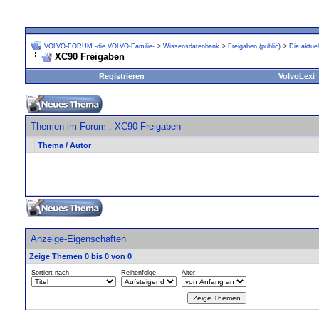
VOLVO-FORUM -die VOLVO-Familie-
>
Wissensdatenbank
>
Freigaben (public)
>
Die aktue
XC90 Freigaben
Registrieren
VolvoLexi
Themen im Forum
: XC90 Freigaben
Thema
/
Autor
Anzeige-Eigenschaften
Zeige Themen 0 bis 0 von 0
Sortiert nach
Reihenfolge
Alter