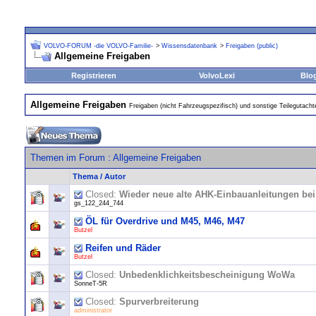
VOLVO-FORUM -die VOLVO-Familie-
>
Wissensdatenbank
>
Freigaben (public)
Allgemeine Freigaben
Registrieren
VolvoLexi
Blo
Allgemeine Freigaben
Freigaben (nicht Fahrzeugspezifisch) und sonstige Teilegutacht
Themen im Forum
: Allgemeine Freigaben
Thema
/
Autor
Closed:
Wieder neue alte AHK-Einbauanleitungen bei
gs_122_244_744
ÖL für Overdrive und M45, M46, M47
Butzel
Reifen und Räder
Butzel
Closed:
Unbedenklichkeitsbescheinigung WoWa
SonneT-5R
Closed:
Spurverbreiterung
administrator