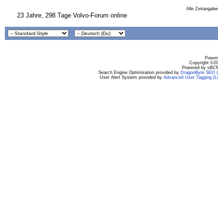
Alle Zeitangabe
23 Jahre, 298 Tage Volvo-Forum online
Powere
Copyright ©200
Powered by vBCM
Search Engine Optimisation provided by
DragonByte SEO (L
User Alert System provided by
Advanced User Tagging (Li