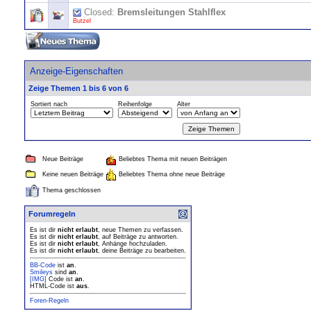
Closed:
Bremsleitungen Stahlflex
Butzel
Anzeige-Eigenschaften
Zeige Themen 1 bis 6 von 6
Sortiert nach
Reihenfolge
Alter
Neue Beiträge
Beliebtes Thema mit neuen Beiträgen
Keine neuen Beiträge
Beliebtes Thema ohne neue Beiträge
Thema geschlossen
Forumregeln
Es ist dir
nicht erlaubt
, neue Themen zu verfassen.
Es ist dir
nicht erlaubt
, auf Beiträge zu antworten.
Es ist dir
nicht erlaubt
, Anhänge hochzuladen.
Es ist dir
nicht erlaubt
, deine Beiträge zu bearbeiten.
BB-Code
ist
an
.
Smileys
sind
an
.
[IMG]
Code ist
an
.
HTML-Code ist
aus
.
Foren-Regeln