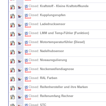
Butzel
Closed:
Kraftstoff - Kleine Kraftstoffkunde
Butzel
Closed:
Kupplungsrupfen
Butzel
Closed:
Ladedrucksensor
Butzel
Closed:
LMM und Temp-Fühler (Funktion)
Butzel
Closed:
Motortemperaturfühler (Diesel)
Butzel
Closed:
Nadelhubsensor
Butzel
Closed:
Niveauregulierung
Butzel
Closed:
Nockenwellendiagnose
Butzel
Closed:
RAL Farben
Butzel
Closed:
Reifenhersteller und ihre Marken
Butzel
Closed:
Reifenumfang Rechner
Butzel
Closed:
STC