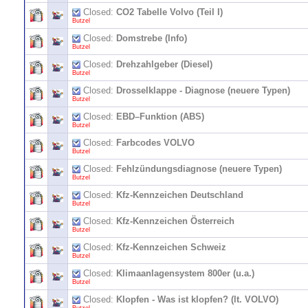
Closed:
CO2 Tabelle Volvo (Teil I)
Butzel
Closed:
Domstrebe (Info)
Butzel
Closed:
Drehzahlgeber (Diesel)
Butzel
Closed:
Drosselklappe - Diagnose (neuere Typen)
Butzel
Closed:
EBD–Funktion (ABS)
Butzel
Closed:
Farbcodes VOLVO
Butzel
Closed:
Fehlzündungsdiagnose (neuere Typen)
Butzel
Closed:
Kfz-Kennzeichen Deutschland
Butzel
Closed:
Kfz-Kennzeichen Österreich
Butzel
Closed:
Kfz-Kennzeichen Schweiz
Butzel
Closed:
Klimaanlagensystem 800er (u.a.)
Butzel
Closed:
Klopfen - Was ist klopfen? (lt. VOLVO)