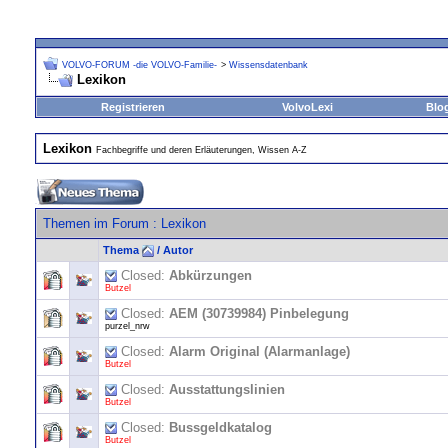
VOLVO-FORUM -die VOLVO-Familie-
>
Wissensdatenbank
Lexikon
Registrieren
VolvoLexi
Blo
Lexikon
Fachbegriffe und deren Erläuterungen, Wissen A-Z
Themen im Forum
: Lexikon
Thema
/
Autor
Closed:
Abkürzungen
Butzel
Closed:
AEM (30739984) Pinbelegung
purzel_nrw
Closed:
Alarm Original (Alarmanlage)
Butzel
Closed:
Ausstattungslinien
Butzel
Closed:
Bussgeldkatalog
Butzel