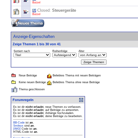
Butzel
Closed:
Steuergeräte
Butzel
Anzeige-Eigenschaften
Zeige Themen 1 bis 30 von 41
Sortiert nach
Reihenfolge
Alter
Neue Beiträge
Beliebtes Thema mit neuen Beiträgen
Keine neuen Beiträge
Beliebtes Thema ohne neue Beiträge
Thema geschlossen
Forumregeln
Es ist dir
nicht erlaubt
, neue Themen zu verfassen.
Es ist dir
nicht erlaubt
, auf Beiträge zu antworten.
Es ist dir
nicht erlaubt
, Anhänge hochzuladen.
Es ist dir
nicht erlaubt
, deine Beiträge zu bearbeiten.
BB-Code
ist
an
.
Smileys
sind
an
.
[IMG]
Code ist
an
.
HTML-Code ist
an
.