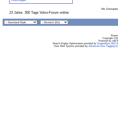
Foren-Regeln
Alle Zeitangabe
23 Jahre, 300 Tage Volvo-Forum online
Powere
Copyright ©200
Powered by vBCM
Search Engine Optimisation provided by
DragonByte SEO (L
User Alert System provided by
Advanced User Tagging (Li