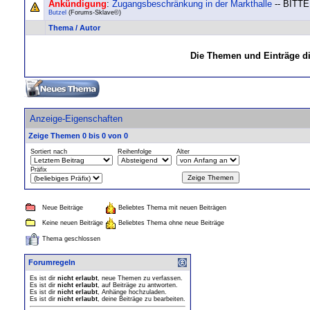
Ankündigung
:
Zugangsbeschränkung in der Markthalle
-- BITT
Butzel
(Forums-Sklave©)
Thema
/
Autor
Die Themen und Einträge di
Anzeige-Eigenschaften
Zeige Themen 0 bis 0 von 0
Sortiert nach
Reihenfolge
Alter
Präfix
Neue Beiträge
Beliebtes Thema mit neuen Beiträgen
Keine neuen Beiträge
Beliebtes Thema ohne neue Beiträge
Thema geschlossen
Forumregeln
Es ist dir
nicht erlaubt
, neue Themen zu verfassen.
Es ist dir
nicht erlaubt
, auf Beiträge zu antworten.
Es ist dir
nicht erlaubt
, Anhänge hochzuladen.
Es ist dir
nicht erlaubt
, deine Beiträge zu bearbeiten.