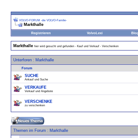
VOLVO-FORUM -die VOLVO-Familie-
Markthalle
Registrieren
VolvoLexi
Blo
Markthalle
hier wird gesucht und gefunden - Kauf und Verkauf - Verschenken
Unterforen
: Markthalle
Forum
SUCHE
Ankauf und Suche
VERKAUFE
Verkauf und Angebote
VERSCHENKE
zu verschenken
Themen im Forum
: Markthalle