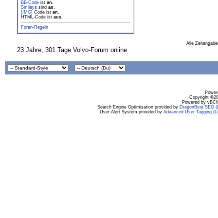
BB-Code
ist
an
.
Smileys
sind
an
.
[IMG]
Code ist
an
.
HTML-Code ist
aus
.
Foren-Regeln
Alle Zeitangabe
23 Jahre, 301 Tage Volvo-Forum online
Powere
Copyright ©200
Powered by vBCM
Search Engine Optimisation provided by
DragonByte SEO (L
User Alert System provided by
Advanced User Tagging (Li