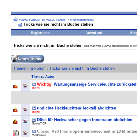
VOLVO-FORUM -die VOLVO-Familie-
>
Wissensdatenbank
Tricks wie sie nicht im Buche stehen
Registrieren
VolvoLexi
Blo
Tricks wie sie nicht im Buche stehen
was man von VOLVO Handbüchern in der 
Themen im Forum
: Tricks wie sie nicht im Buche stehen
Thema
/
Autor
Wichtig:
Wartungsanzeige Serviceleuchte zurückstel
Butzel
undichte Heckleuchten/Heckteil abdichten
Butzel
Düse für Heckwischer gegen Innenraum abdichten
SonneT-5R
Closed:
V70 I Keilrippenriemenwechsel in 10 Minute
V70Panzer