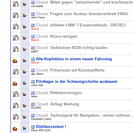
Closed:
Mittel gegen "zwitschernde" und krachmache
micha944
Closed:
Fragen zum Ausbau Armaturenbrett 240GL
Alter Finne
Closed:
defekter LMM ? Ersatzmethode - DIESEL!
Butzel
Closed:
Klima reinigen
Butzel
Closed:
Stehbolzen B230 richtig kaufen
jogi67
Alte Kopfstütze in einem neuen Fahrzeug
Butzel
Closed:
Polierreste auf Kunststoffteile
dpc-dieter
Pilotlager in der Schwungscheibe ausbauen
volvo ede
Closed:
Reflektorreinigen
helmi
Closed:
Airbag Wartung
Elch855
Closed:
Tachosignal für Navigation - woher nehmen .
Randolph Carter
Glühkerzentest !
Klaus 850-122S