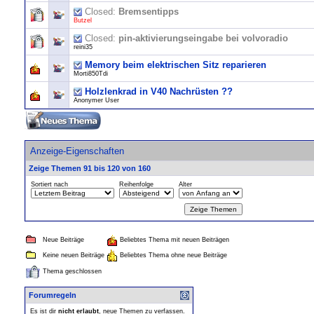
Closed:
Bremsentipps
Butzel
Closed:
pin-aktivierungseingabe bei volvoradio
reini35
Memory beim elektrischen Sitz reparieren
Morti850Tdi
Holzlenkrad in V40 Nachrüsten ??
Anonymer User
Anzeige-Eigenschaften
Zeige Themen 91 bis 120 von 160
Sortiert nach
Reihenfolge
Alter
Neue Beiträge
Beliebtes Thema mit neuen Beiträgen
Keine neuen Beiträge
Beliebtes Thema ohne neue Beiträge
Thema geschlossen
Forumregeln
Es ist dir
nicht erlaubt
, neue Themen zu verfassen.