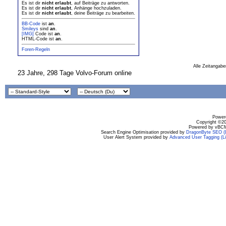
Es ist dir
nicht erlaubt
, auf Beiträge zu antworten.
Es ist dir
nicht erlaubt
, Anhänge hochzuladen.
Es ist dir
nicht erlaubt
, deine Beiträge zu bearbeiten.
BB-Code
ist
an
.
Smileys
sind
an
.
[IMG]
Code ist
an
.
HTML-Code ist
an
.
Foren-Regeln
Alle Zeitangabe
23 Jahre, 298 Tage Volvo-Forum online
Powere
Copyright ©200
Powered by vBCM
Search Engine Optimisation provided by
DragonByte SEO (L
User Alert System provided by
Advanced User Tagging (Li