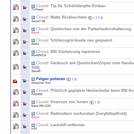
Closed:
Tip für Schalldämpfer-Einbau
T5-Power
Closed:
Matte Rückleuchten
(
1
2
3
4
)
SonneT-5R
Closed:
Quietschen von der Parkerlaubnishalterung
Butzel
Closed:
Sitzbezugrückseite neu gespannt
Herke
Closed:
850 Sitzheizung reparieren
Morti850Tdi
Closed:
Geräusch wie Quietschen/Zirpen vom Handsch
S60)
SteveR
Felgen polieren
(
1
2
)
Anonymer User
Closed:
Plötzlich geplatzte Heckscheibe beim 850 Ko
Peter850
Closed:
Knarrzen von hinten
(
1
2
)
Klaus 850-122S
Closed:
Radmuttern nachziehen (Sorgfaltspflicht)
Butzel
Closed:
Lackstift entfernen
lt-45