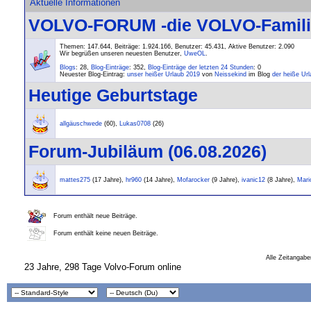
Aktuelle Informationen
VOLVO-FORUM -die VOLVO-Familie-
Themen: 147.644, Beiträge: 1.924.166, Benutzer: 45.431,
Aktive Benutzer: 2.090
Wir begrüßen unseren neuesten Benutzer,
UweOL
.
Blogs
: 28,
Blog-Einträge
: 352,
Blog-Einträge der letzten 24 Stunden
: 0
Neuester Blog-Eintrag:
unser heißer Urlaub 2019
von
Neissekind
im Blog
der heiße Ur
Heutige Geburtstage
allgäuschwede
(60),
Lukas0708
(26)
Forum-Jubiläum (06.08.2026)
mattes275
(17 Jahre),
hr960
(14 Jahre),
Mofarocker
(9 Jahre),
ivanic12
(8 Jahre),
Mari
Forum enthält neue Beiträge.
Forum enthält keine neuen Beiträge.
Alle Zeitangabe
23 Jahre, 298 Tage Volvo-Forum online