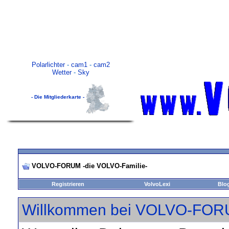
Polarlichter
-
cam1
-
cam2
Wetter
-
Sky
- Die Mitgliederkarte -
VOLVO-FORUM -die VOLVO-Familie-
Registrieren
VolvoLexi
Blo
Willkommen bei VOLVO-FORU