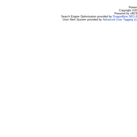
Powere
Copyright ©200
Powered by vBCM
Search Engine Optimisation provided by
DragonByte SEO (L
User Alert System provided by
Advanced User Tagging (Li