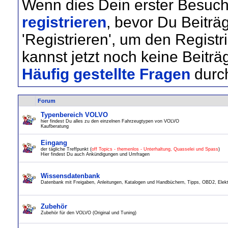
Wenn dies Dein erster Besuch 
registrieren
, bevor Du Beiträ
'Registrieren', um den Regist
kannst jetzt noch keine Beiträ
Häufig gestellte Fragen
durc
Forum
Typenbereich VOLVO
hier findest Du alles zu den einzelnen Fahrzeugtypen von VOLVO
Kaufberatung
Eingang
der tägliche Treffpunkt (
off Topics - themenlos - Unterhaltung, Quasselei und Spass
)
Hier findest Du auch Ankündigungen und Umfragen
Wissensdatenbank
Datenbank mit Freigaben, Anleitungen, Katalogen und Handbüchern, Tipps, OBD2, Elektr
Zubehör
Zubehör für den VOLVO (Original und Tuning)