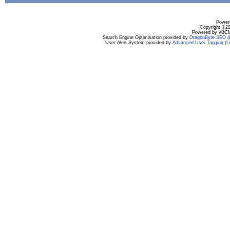
Powere
Copyright ©200
Powered by vBCM
Search Engine Optimisation provided by
DragonByte SEO (L
User Alert System provided by
Advanced User Tagging (Li