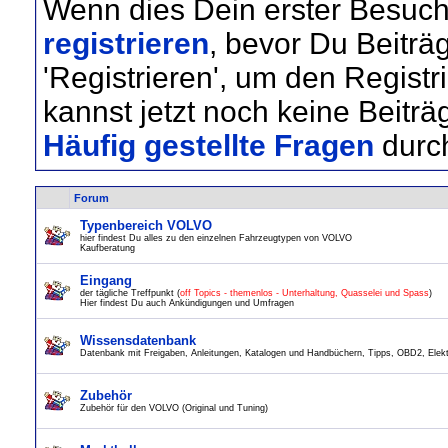
Wenn dies Dein erster Besuch 
registrieren
, bevor Du Beiträ
'Registrieren', um den Regist
kannst jetzt noch keine Beiträ
Häufig gestellte Fragen
durc
Forum
Typenbereich VOLVO
hier findest Du alles zu den einzelnen Fahrzeugtypen von VOLVO
Kaufberatung
Eingang
der tägliche Treffpunkt (
off Topics - themenlos - Unterhaltung, Quasselei und Spass
)
Hier findest Du auch Ankündigungen und Umfragen
Wissensdatenbank
Datenbank mit Freigaben, Anleitungen, Katalogen und Handbüchern, Tipps, OBD2, Elektr
Zubehör
Zubehör für den VOLVO (Original und Tuning)