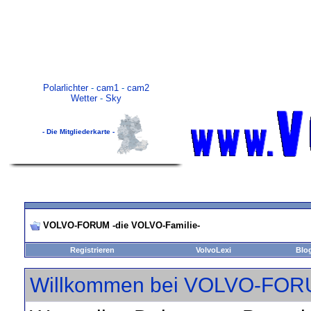
Polarlichter
-
cam1
-
cam2
Wetter
-
Sky
- Die Mitgliederkarte -
VOLVO-FORUM -die VOLVO-Familie-
Registrieren
VolvoLexi
Blo
Willkommen bei VOLVO-FORU