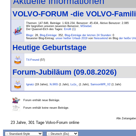
Aktuelle Informationen
VOLVO-FORUM -die VOLVO-Familie-
Themen: 147.646, Beiträge: 1.924.234, Benutzer: 45.434,
Aktive Benutzer: 2.085
Wir begrüßen unseren neuesten Benutzer,
MStiebel
.
Der Quassel-Elch des Tages:
Errollt
(
1
)
Blogs
: 28,
Blog-Einträge
: 352,
Blog-Einträge der letzten 24 Stunden
: 0
Neuester Blog-Eintrag:
unser heißer Urlaub 2019
von
Neissekind
im Blog
der heiße Ur
Heutige Geburtstage
T4-Freund
(57)
Forum-Jubiläum (09.08.2026)
Ignatz
(19 Jahre),
Xc90G
(1 Jahr),
Lu1s_
(1 Jahr),
SamsonWR_V2
(1 Jahr)
Forum enthält neue Beiträge.
Forum enthält keine neuen Beiträge.
Alle Zeitangabe
23 Jahre, 301 Tage Volvo-Forum online