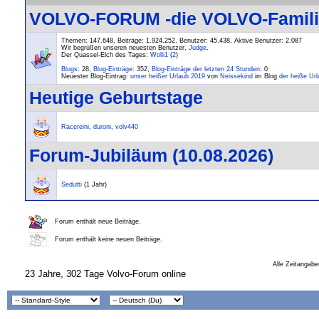
VOLVO-FORUM -die VOLVO-Familie-
Themen: 147.648, Beiträge: 1.924.252, Benutzer: 45.438,
Aktive Benutzer: 2.087
Wir begrüßen unseren neuesten Benutzer,
Judge
.
Der Quassel-Elch des Tages:
Wolli1
(
2
)
Blogs
: 28,
Blog-Einträge
: 352,
Blog-Einträge der letzten 24 Stunden
: 0
Neuester Blog-Eintrag:
unser heißer Urlaub 2019
von
Neissekind
im Blog
der heiße Ur
Heutige Geburtstage
Racereini
,
duroni
,
volv440
Forum-Jubiläum (10.08.2026)
Sedutti
(1 Jahr)
Forum enthält neue Beiträge.
Forum enthält keine neuen Beiträge.
Alle Zeitangabe
23 Jahre, 302 Tage Volvo-Forum online