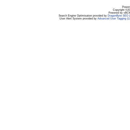
Powere
Copyright ©200
Powered by vBCM
Search Engine Optimisation provided by
DragonByte SEO (L
User Alert System provided by
Advanced User Tagging (Li