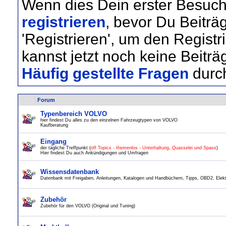
Wenn dies Dein erster Besuch 
registrieren
, bevor Du Beiträ
'Registrieren', um den Regist
kannst jetzt noch keine Beiträ
Häufig gestellte Fragen
durc
Forum
Typenbereich VOLVO
hier findest Du alles zu den einzelnen Fahrzeugtypen von VOLVO
Kaufberatung
Eingang
der tägliche Treffpunkt (
off Topics - themenlos - Unterhaltung, Quasselei und Spass
)
Hier findest Du auch Ankündigungen und Umfragen
Wissensdatenbank
Datenbank mit Freigaben, Anleitungen, Katalogen und Handbüchern, Tipps, OBD2, Elektr
Zubehör
Zubehör für den VOLVO (Original und Tuning)