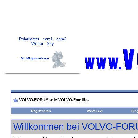
Polarlichter
-
cam1
-
cam2
Wetter
-
Sky
- Die Mitgliederkarte -
VOLVO-FORUM -die VOLVO-Familie-
Registrieren
VolvoLexi
Blo
Willkommen bei VOLVO-FORU