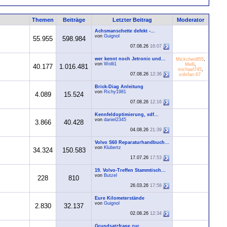
Themen
Beiträge
Letzter Beitrag
Moderator
Achsmanschette defekt -...
von
Guignol
55.955
598.984
07.08.26
16:07
wer kennt noch Jetronic und...
Mickchen855
,
von
Wolli1
Melli
,
40.177
1.016.481
michael745
,
07.08.26
12:36
volvfan.67
Brick-Diag Anleitung
von
Richy1981
4.089
15.524
07.08.26
12:16
Kennfeldoptimierung, xdf...
von
daniel2345
3.866
40.428
04.08.26
21:39
Volvo S60 Reparaturhandbuch...
von
Klubertz
34.324
150.583
17.07.26
17:53
19. Volvo-Treffen Stammtisch...
von
Butzel
228
810
26.03.26
17:58
Eure Kilometerstände
von
Guignol
2.830
32.137
02.08.26
12:34
Grundsatzfrage zur...