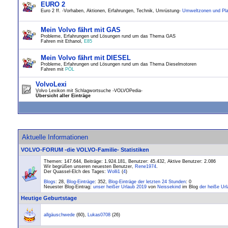
EURO 2
Euro 2 ff. -Vorhaben, Aktionen, Erfahrungen, Technik, Umrüstung-
Umweltzonen und Pla
Mein Volvo fährt mit GAS
Probleme, Erfahrungen und Lösungen rund um das Thema GAS
Fahren mit Ethanol,
E85
Mein Volvo fährt mit DIESEL
Probleme, Erfahrungen und Lösungen rund um das Thema Dieselmotoren
Fahren mit
PÖL
VolvoLexi
Volvo Lexikon mit Schlagwortsuche -VOLVOPedia-
Übersicht aller Einträge
Aktuelle Informationen
VOLVO-FORUM -die VOLVO-Familie- Statistiken
Themen: 147.644, Beiträge: 1.924.181, Benutzer: 45.432,
Aktive Benutzer: 2.086
Wir begrüßen unseren neuesten Benutzer,
Rene1974
.
Der Quassel-Elch des Tages:
Wolli1
(
4
)
Blogs
: 28,
Blog-Einträge
: 352,
Blog-Einträge der letzten 24 Stunden
: 0
Neuester Blog-Eintrag:
unser heißer Urlaub 2019
von
Neissekind
im Blog
der heiße Ur
Heutige Geburtstage
allgäuschwede
(60),
Lukas0708
(26)