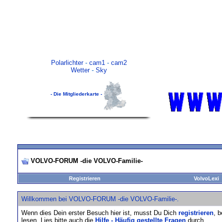
Polarlichter
-
cam1
-
cam2
Wetter
-
Sky
- Die Mitgliederkarte -
VOLVO-FORUM -die VOLVO-Familie-
Registrieren
VolvoLexi
Willkommen bei VOLVO-FORUM -die VOLVO-Familie-.
Wenn dies Dein erster Besuch hier ist, musst Du Dich
registrieren
, 
lesen. Lies bitte auch die
Hilfe - Häufig gestellte Fragen
durch.