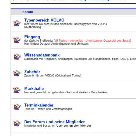
Forum
Typenbereich VOLVO
hier findest Du alles zu den einzelnen Fahrzeugtypen von VOLVO
Kaufberatung
Eingang
der tägliche Treffpunkt (
off Topics - themenlos - Unterhaltung, Quasselei und Spass
)
Hier findest Du auch Ankündigungen und Umfragen
Wissensdatenbank
Datenbank mit Freigaben, Anleitungen, Katalogen und Handbüchern, Tipps, OBD2, Elektr
Zubehör
Zubehör für den VOLVO (Original und Tuning)
Markthalle
hier wird gesucht und gefunden - Kauf und Verkauf - Verschenken
Terminkalender
Termine, Treffen und Veranstaltungen
Das Forum und seine Mitglieder
Mitglieder und Besucher
-User stellen sich hier vor-