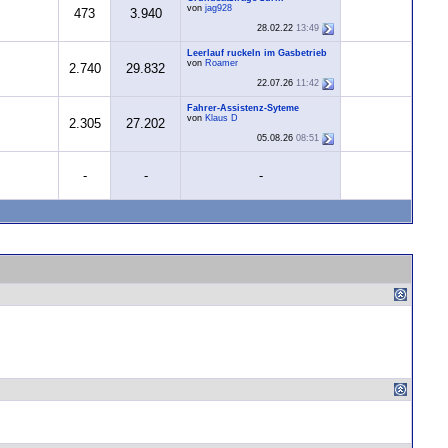
von
jag928
473
3.940
28.02.22
13:49
Leerlauf ruckeln im Gasbetrieb
von
Roamer
2.740
29.832
22.07.26
11:42
Fahrer-Assistenz-Syteme
von
Klaus D
2.305
27.202
05.08.26
08:51
-
-
-