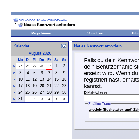
VOLVO-FORUM -die VOLVO-Familie-
Neues Kennwort anfordern
Registrieren
VolvoLexi
Blo
Kalender
Neues Kennwort anfordern
August 2026
Falls du dein Kennwor
Mo
Di
Mi
Do
Fr
Sa
So
1
2
dein Benutzername ste
>
27
28
29
30
31
ersetzt wird. Wenn du 
3
4
5
6
7
8
9
>
registriert hast, erhä
10
11
12
13
14
15
16
>
kannst.
17
18
19
20
21
22
23
>
24
25
26
27
28
29
30
>
E-Mail-Adresse:
31
>
1
2
3
4
5
6
Zufällige Frage
wieviele (Buchstaben und) Z