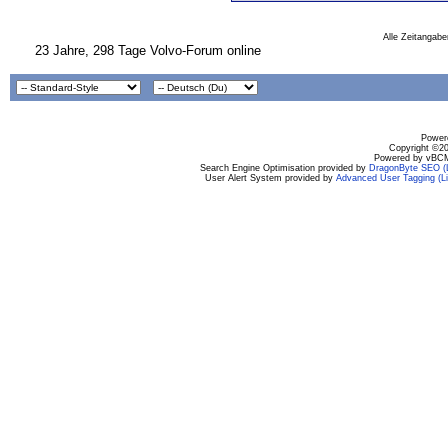
Alle Zeitangabe
23 Jahre, 298 Tage Volvo-Forum online
Powere
Copyright ©200
Powered by vBCM
Search Engine Optimisation provided by
DragonByte SEO (L
User Alert System provided by
Advanced User Tagging (Li