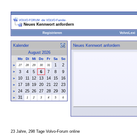
VOLVO-FORUM -die VOLVO-Familie-
Neues Kennwort anfordern
Registrieren
VolvoLexi
Kalender
Neues Kennwort anfordern
August 2026
Mo
Di
Mi
Do
Fr
Sa
So
1
2
>
27
28
29
30
31
3
4
5
6
7
8
9
>
10
11
12
13
14
15
16
>
17
18
19
20
21
22
23
>
24
25
26
27
28
29
30
>
31
>
1
2
3
4
5
6
23 Jahre, 298 Tage Volvo-Forum online