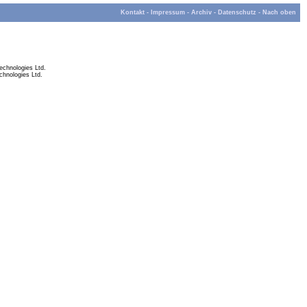
Kontakt
-
Impressum
-
Archiv
-
Datenschutz
-
Nach oben
chnologies Ltd.
hnologies Ltd.