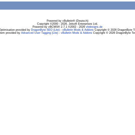
Powered by vBulletin® (Deutsch)
Copyright ©2000 - 2026, Jelsoft Enterprises Ltd.
Powered by vBCMS® 2.7.1 ©2002 - 2026
vbdesigns.de
Optimisation provided by
DragonByte SEO (Lite)
-
vBulletin Mods & Addons
Copyright © 2026 DragonByte Te
stem provided by
Advanced User Tagging (Lite)
-
vBulletin Mods & Addons
Copyright © 2026 DragonByte Tec