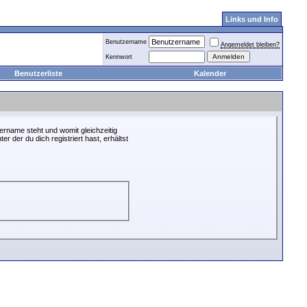
Links und Info
Benutzername
Angemeldet bleiben?
Kennwort
Benutzerliste
Kalender
ername steht und womit gleichzeitig
r der du dich registriert hast, erhältst