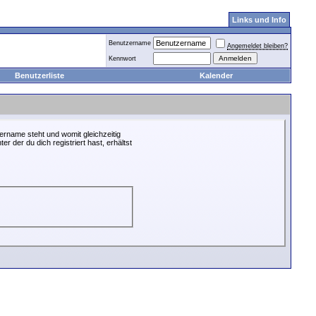
Links und Info
Benutzername
Angemeldet bleiben?
Kennwort
Benutzerliste
Kalender
ername steht und womit gleichzeitig
r der du dich registriert hast, erhältst