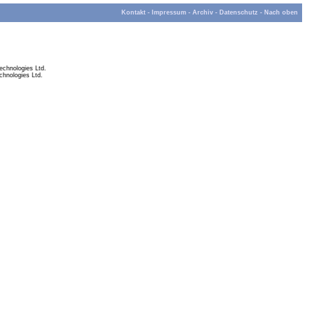
Kontakt
-
Impressum
-
Archiv
-
Datenschutz
-
Nach oben
chnologies Ltd.
hnologies Ltd.