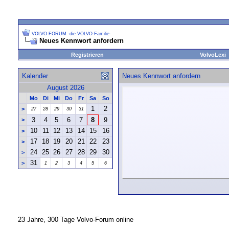
VOLVO-FORUM -die VOLVO-Familie-
Neues Kennwort anfordern
Registrieren
VolvoLexi
Kalender
Neues Kennwort anfordern
August 2026
Mo
Di
Mi
Do
Fr
Sa
So
1
2
>
27
28
29
30
31
3
4
5
6
7
8
9
>
10
11
12
13
14
15
16
>
17
18
19
20
21
22
23
>
24
25
26
27
28
29
30
>
31
>
1
2
3
4
5
6
23 Jahre, 300 Tage Volvo-Forum online