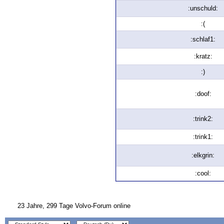
:unschuld:
:(
:schlaf1:
:kratz:
:)
:doof:
:trink2:
:trink1:
:elkgrin:
:cool:
23 Jahre, 299 Tage Volvo-Forum online