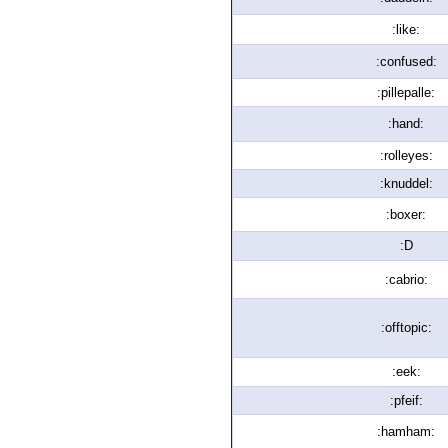
:like:
:confused:
:pillepalle:
:hand:
:rolleyes:
:knuddel:
:boxer:
:D
:cabrio:
:offtopic:
:eek:
:pfeif:
:hamham: