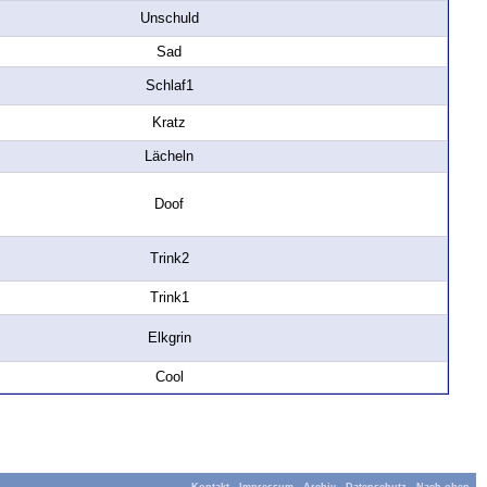
Unschuld
Sad
Schlaf1
Kratz
Lächeln
Doof
Trink2
Trink1
Elkgrin
Cool