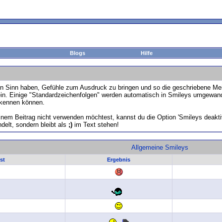
Blogs
Hilfe
den Sinn haben, Gefühle zum Ausdruck zu bringen und so die geschriebene Mei
sein. Einige "Standardzeichenfolgen" werden automatisch in Smileys umgewand
rkennen können.
einem Beitrag nicht verwenden möchtest, kannst du die Option 'Smileys deakt
delt, sondern bleibt als
;)
im Text stehen!
Allgemeine Smileys
st
Ergebnis