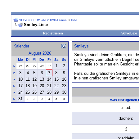
VOLVO-FORUM -die VOLVO-Familie-
>
Hilfe
Smiley-Liste
Registrieren
VolvoLexi
Kalender
Smileys
August 2026
Smileys sind kleine Grafiken, die 
dir Smileys vermutlich ein Begriff 
Mo
Di
Mi
Do
Fr
Sa
So
Phantasie sollte man ein Gesicht e
1
2
>
27
28
29
30
31
3
4
5
6
7
8
9
>
Falls du die grafischen Smileys in 
in einen grafischen Smiley umgewan
10
11
12
13
14
15
16
>
17
18
19
20
21
22
23
>
24
25
26
27
28
29
30
>
31
>
1
2
3
4
5
6
Was einzugeben i
:mad:
:lachen:
;)
:daddeln: