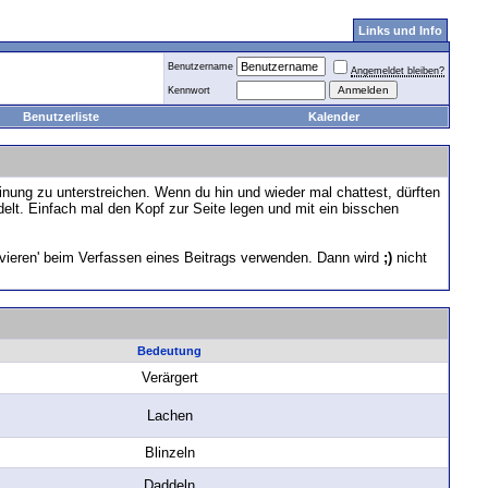
Links und Info
Benutzername
Angemeldet bleiben?
Kennwort
Benutzerliste
Kalender
nung zu unterstreichen. Wenn du hin und wieder mal chattest, dürften
elt. Einfach mal den Kopf zur Seite legen und mit ein bisschen
ivieren' beim Verfassen eines Beitrags verwenden. Dann wird
;)
nicht
Bedeutung
Verärgert
Lachen
Blinzeln
Daddeln