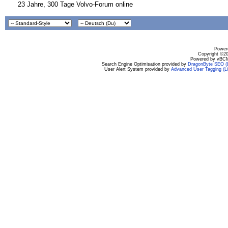
23 Jahre, 300 Tage Volvo-Forum online
Powere
Copyright ©200
Powered by vBCM
Search Engine Optimisation provided by
DragonByte SEO (L
User Alert System provided by
Advanced User Tagging (Li