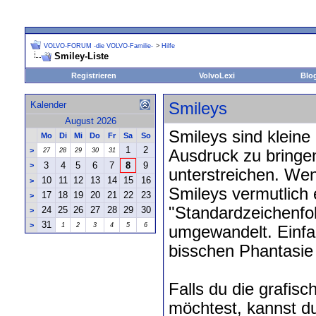
VOLVO-FORUM -die VOLVO-Familie-
>
Hilfe
Smiley-Liste
Registrieren
VolvoLexi
Blo
Kalender
Smileys
August 2026
Smileys sind kleine
Mo
Di
Mi
Do
Fr
Sa
So
1
2
>
27
28
29
30
31
Ausdruck zu bringe
3
4
5
6
7
8
9
>
unterstreichen. Wen
10
11
12
13
14
15
16
>
Smileys vermutlich e
17
18
19
20
21
22
23
>
"Standardzeichenfo
24
25
26
27
28
29
30
>
31
>
1
2
3
4
5
6
umgewandelt. Einfac
bisschen Phantasie
Falls du die grafis
möchtest, kannst du