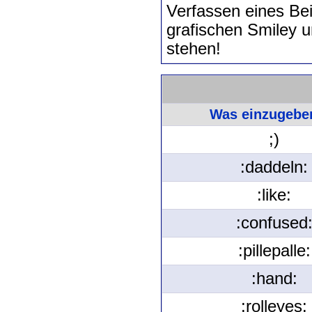
Verfassen eines Be
grafischen Smiley 
stehen!
Was einzugeben
;)
:daddeln:
:like:
:confused
:pillepalle:
:hand:
:rolleyes: