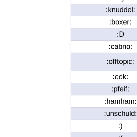
:knuddel:
:boxer:
:D
:cabrio:
:offtopic:
:eek:
:pfeif:
:hamham:
:unschuld:
:)