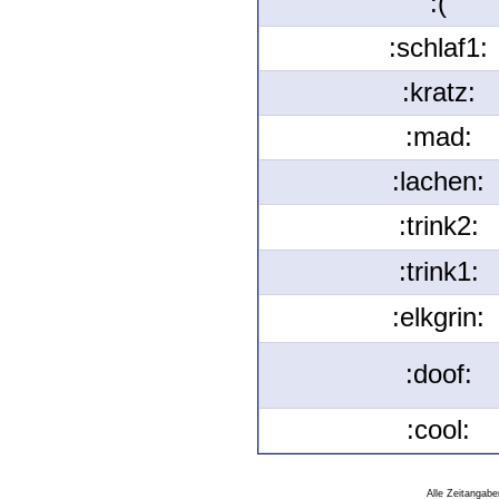
:(
:schlaf1:
:kratz:
:mad:
:lachen:
:trink2:
:trink1:
:elkgrin:
:doof:
:cool:
Alle Zeitangabe