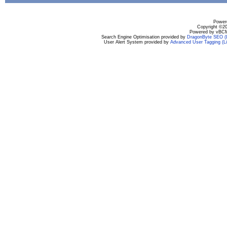
Powere
Copyright ©200
Powered by vBCM
Search Engine Optimisation provided by
DragonByte SEO (L
User Alert System provided by
Advanced User Tagging (Li