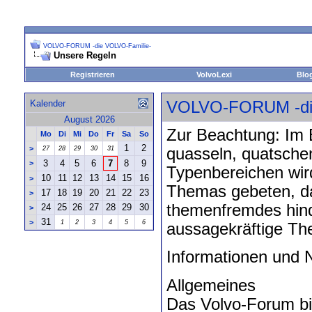
VOLVO-FORUM -die VOLVO-Familie-
Unsere Regeln
Registrieren
VolvoLexi
Blo
Kalender
VOLVO-FORUM -die
August 2026
Zur Beachtung: Im 
Mo
Di
Mi
Do
Fr
Sa
So
1
2
>
27
28
29
30
31
quasseln, quatsche
3
4
5
6
7
8
9
>
Typenbereichen wird
10
11
12
13
14
15
16
>
Themas gebeten, dam
17
18
19
20
21
22
23
>
themenfremdes hind
24
25
26
27
28
29
30
>
31
>
1
2
3
4
5
6
aussagekräftige Th
Informationen und
Allgemeines
Das Volvo-Forum bi