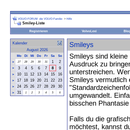
VOLVO-FORUM -die VOLVO-Familie-
>
Hilfe
Smiley-Liste
Registrieren
VolvoLexi
Blo
Kalender
Smileys
August 2026
Smileys sind kleine
Mo
Di
Mi
Do
Fr
Sa
So
1
2
>
27
28
29
30
31
Ausdruck zu bringe
3
4
5
6
7
8
9
>
unterstreichen. Wen
10
11
12
13
14
15
16
>
Smileys vermutlich e
17
18
19
20
21
22
23
>
"Standardzeichenfo
24
25
26
27
28
29
30
>
31
>
1
2
3
4
5
6
umgewandelt. Einfac
bisschen Phantasie
Falls du die grafis
möchtest, kannst du