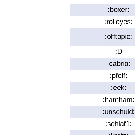
:boxer:
:rolleyes:
:offtopic:
:D
:cabrio:
:pfeif:
:eek:
:hamham:
:unschuld:
:schlaf1: