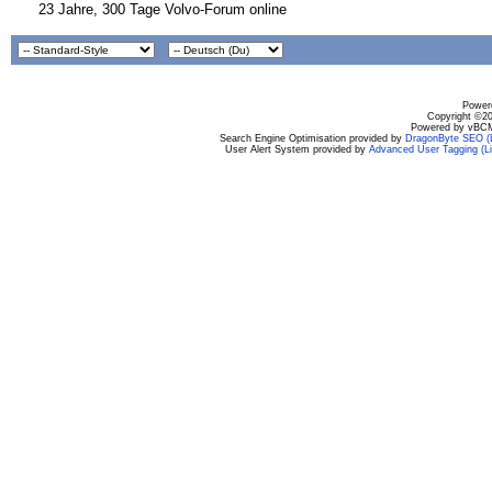
23 Jahre, 300 Tage Volvo-Forum online
Powere
Copyright ©200
Powered by vBCM
Search Engine Optimisation provided by
DragonByte SEO (L
User Alert System provided by
Advanced User Tagging (Li