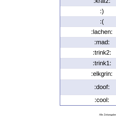
:kratz:
:)
:(
:lachen:
:mad:
:trink2:
:trink1:
:elkgrin:
:doof:
:cool:
Alle Zeitangabe