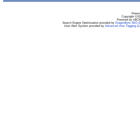
Powere
Copyright ©200
Powered by vBCM
Search Engine Optimisation provided by
DragonByte SEO (L
User Alert System provided by
Advanced User Tagging (Li