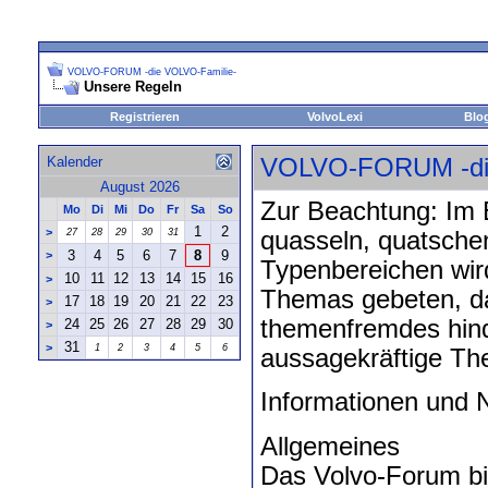
VOLVO-FORUM -die VOLVO-Familie-
Unsere Regeln
Registrieren
VolvoLexi
Blo
Kalender
VOLVO-FORUM -die
August 2026
Zur Beachtung: Im 
Mo
Di
Mi
Do
Fr
Sa
So
1
2
>
27
28
29
30
31
quasseln, quatsche
3
4
5
6
7
8
9
>
Typenbereichen wird
10
11
12
13
14
15
16
>
Themas gebeten, dam
17
18
19
20
21
22
23
>
themenfremdes hind
24
25
26
27
28
29
30
>
31
>
1
2
3
4
5
6
aussagekräftige Th
Informationen und
Allgemeines
Das Volvo-Forum bi