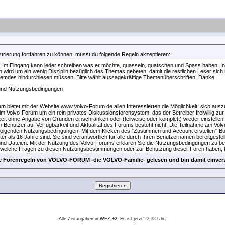
trierung fortfahren zu können, musst du folgende Regeln akzeptieren:
 Im Eingang kann jeder schreiben was er möchte, quasseln, quatschen und Spass haben. In
 wird um ein wenig Disziplin bezüglich des Themas gebeten, damit die restlichen Leser sich n
durch themenfremdes hindurchlesen müssen. Bitte wählt aussagekräftige Themenüberschriften. Danke.
 und Nutzungsbedingungen
m bietet mit der Website www.Volvo-Forum.de allen Interessierten die Möglichkeit, sich aus
im Volvo-Forum um ein rein privates Diskussionsforensystem, das der Betreiber freiwillig zu
rzeit ohne Angabe von Gründen einschränken oder (teilweise oder komplett) wieder einstellen
 Benutzer auf Verfügbarkeit und Aktualität des Forums besteht nicht. Die Teilnahme am Volv
ingungen. Mit dem Klicken des "Zustimmen und Account erstellen"-Buttons erklären
lter als 16 Jahre sind. Sie sind verantwortlich für alle durch Ihren Benutzernamen bereitgestel
und Dateien. Mit der Nutzung des Volvo-Forums erklären Sie die Nutzungsbedingungen zu b
ndwelche Fragen zu diesen Nutzungsbestimmungen oder zur Benutzung dieser Foren haben, 
nistrator Kontakt aufnehmen. Die Emailadresse ist auf der Hauptseite von www.Volvo-Foru
ie Forenregeln von VOLVO-FORUM -die VOLVO-Familie- gelesen und bin damit einver
ng
m teilnehmen zu können, muss sich der Benutzer registrieren. Für die Registrierung und Te
olvo-Forum eine gültige E-Mail-Adresse und einen Benutzernamen, unter dem der Benutzer er
n sind (rot) gekennzeichnet.
em Benutzer frei, weitere zusätzliche Angaben vorzunehmen.
 kein Anspruch des Benutzers auf Teilnahme am Forum. Das Volvo-Forum behält sich das Rec
Forum ohne Angabe von Gründen zu verweigern oder einzuschränken.
chung
 Teilnahme am Forum steht es dem Benutzer frei, seine Meinung zu bestimmten Themen a
exte und Informationen einzustellen. Diese Informationen werden den anderen Benutzern zur
Alle Zeitangaben in WEZ +2. Es ist jetzt
22:38
Uhr.
enutzer erklärt sich ausdrücklich mit dieser Weitergabe einverstanden. Eingestellte Beiträge s