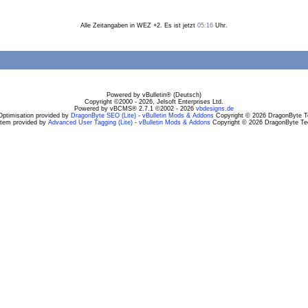
Alle Zeitangaben in WEZ +2. Es ist jetzt
05:16
Uhr.
Powered by vBulletin® (Deutsch)
Copyright ©2000 - 2026, Jelsoft Enterprises Ltd.
Powered by vBCMS® 2.7.1 ©2002 - 2026
vbdesigns.de
Optimisation provided by
DragonByte SEO (Lite)
-
vBulletin Mods & Addons
Copyright © 2026 DragonByte Te
stem provided by
Advanced User Tagging (Lite)
-
vBulletin Mods & Addons
Copyright © 2026 DragonByte Tec