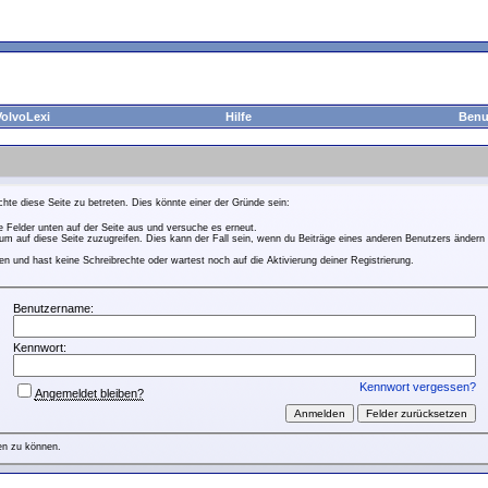
VolvoLexi
Hilfe
Benut
hte diese Seite zu betreten. Dies könnte einer der Gründe sein:
ie Felder unten auf der Seite aus und versuche es erneut.
m auf diese Seite zuzugreifen. Dies kann der Fall sein, wenn du Beiträge eines anderen Benutzers ändern 
n und hast keine Schreibrechte oder wartest noch auf die Aktivierung deiner Registrierung.
Benutzername:
Kennwort:
Kennwort vergessen?
Angemeldet bleiben?
en zu können.