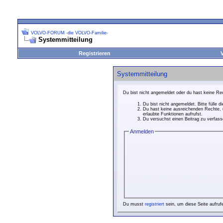
VOLVO-FORUM -die VOLVO-Familie-
Systemmitteilung
Registrieren
Systemmitteilung
Du bist nicht angemeldet oder du hast keine Rec
Du bist nicht angemeldet. Bitte fülle d
Du hast keine ausreichenden Rechte, u
erlaubte Funktionen aufrufst.
Du versuchst einen Beitrag zu verfasse
Anmelden
Du musst
registriert
sein, um diese Seite aufruf