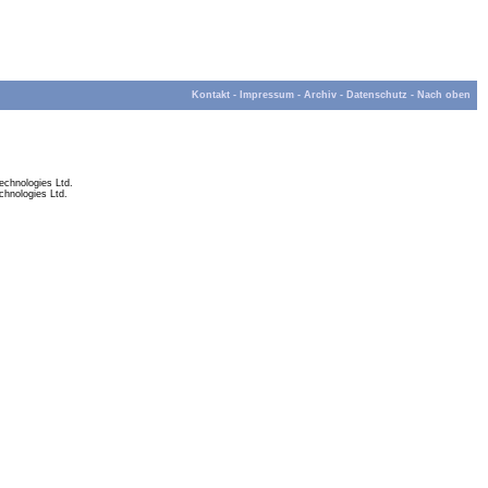
Kontakt
-
Impressum
-
Archiv
-
Datenschutz
-
Nach oben
chnologies Ltd.
hnologies Ltd.