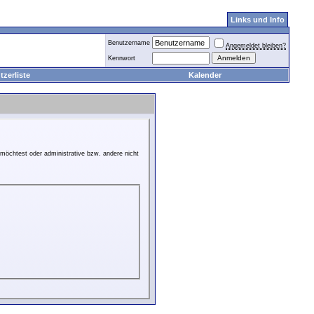
Links und Info
Benutzername
Angemeldet bleiben?
Kennwort
zerliste
Kalender
möchtest oder administrative bzw. andere nicht