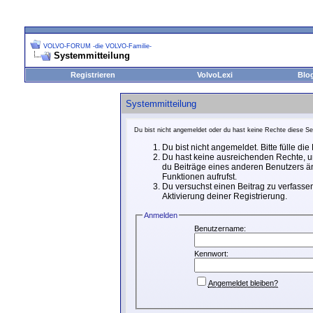
VOLVO-FORUM -die VOLVO-Familie-
Systemmitteilung
Registrieren
VolvoLexi
Blo
Systemmitteilung
Du bist nicht angemeldet oder du hast keine Rechte diese Sei
Du bist nicht angemeldet. Bitte fülle di
Du hast keine ausreichenden Rechte, um
du Beiträge eines anderen Benutzers än
Funktionen aufrufst.
Du versuchst einen Beitrag zu verfassen
Aktivierung deiner Registrierung.
Anmelden
Benutzername:
Kennwort:
Angemeldet bleiben?