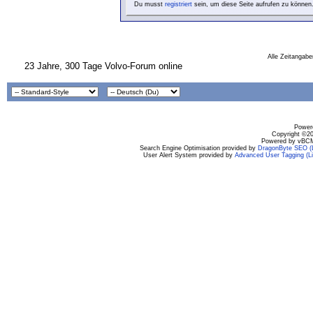
Du musst
registriert
sein, um diese Seite aufrufen zu können
Alle Zeitangabe
23 Jahre, 300 Tage Volvo-Forum online
Powere
Copyright ©200
Powered by vBCM
Search Engine Optimisation provided by
DragonByte SEO (L
User Alert System provided by
Advanced User Tagging (Li