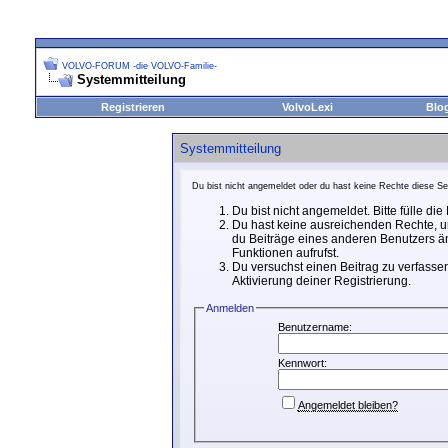
VOLVO-FORUM -die VOLVO-Familie-
Systemmitteilung
Registrieren
VolvoLexi
Blo
Systemmitteilung
Du bist nicht angemeldet oder du hast keine Rechte diese Sei
Du bist nicht angemeldet. Bitte fülle di
Du hast keine ausreichenden Rechte, um
du Beiträge eines anderen Benutzers än
Funktionen aufrufst.
Du versuchst einen Beitrag zu verfassen
Aktivierung deiner Registrierung.
Anmelden
Benutzername:
Kennwort:
Angemeldet bleiben?