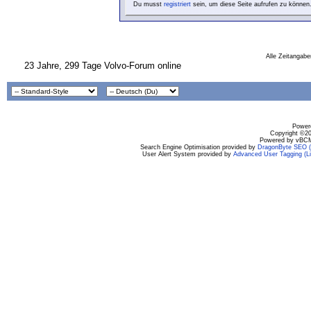
Du musst
registriert
sein, um diese Seite aufrufen zu können
Alle Zeitangabe
23 Jahre, 299 Tage Volvo-Forum online
Powere
Copyright ©200
Powered by vBCM
Search Engine Optimisation provided by
DragonByte SEO (L
User Alert System provided by
Advanced User Tagging (Li