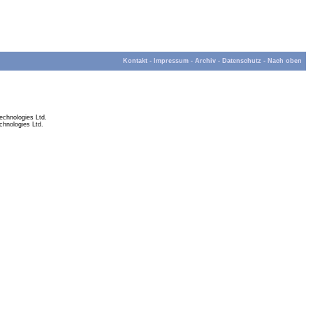
Kontakt
-
Impressum
-
Archiv
-
Datenschutz
-
Nach oben
chnologies Ltd.
hnologies Ltd.