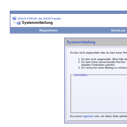
VOLVO-FORUM -die VOLVO-Familie-
Systemmitteilung
Registrieren
VolvoLexi
Systemmitteilung
Du bist nicht angemeldet oder du hast keine Rec
Du bist nicht angemeldet. Bitte fülle d
Du hast keine ausreichenden Rechte, u
erlaubte Funktionen aufrufst.
Du versuchst einen Beitrag zu verfasse
Anmelden
Du musst
registriert
sein, um diese Seite aufruf