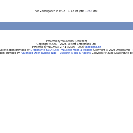
Alle Zeitangaben in WEZ +2. Es ist jetzt
19:52
Uhr.
Powered by vBulletin® (Deutsch)
Copyright ©2000 - 2026, Jelsoft Enterprises Ltd.
Powered by vBCMS® 2.7.1 ©2002 - 2026
vbdesigns.de
Optimisation provided by
DragonByte SEO (Lite)
-
vBulletin Mods & Addons
Copyright © 2026 DragonByte Te
stem provided by
Advanced User Tagging (Lite)
-
vBulletin Mods & Addons
Copyright © 2026 DragonByte Tec