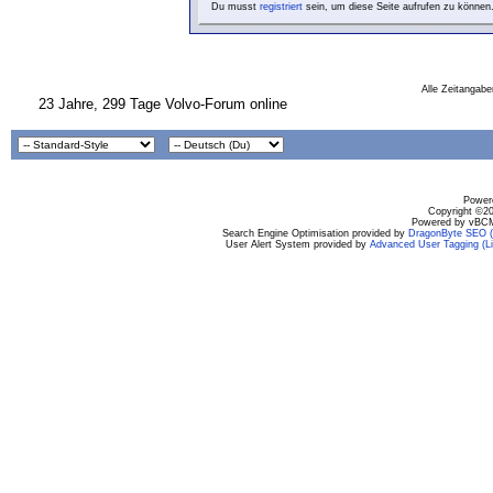
Du musst
registriert
sein, um diese Seite aufrufen zu können
Alle Zeitangabe
23 Jahre, 299 Tage Volvo-Forum online
Powere
Copyright ©200
Powered by vBCM
Search Engine Optimisation provided by
DragonByte SEO (L
User Alert System provided by
Advanced User Tagging (Li