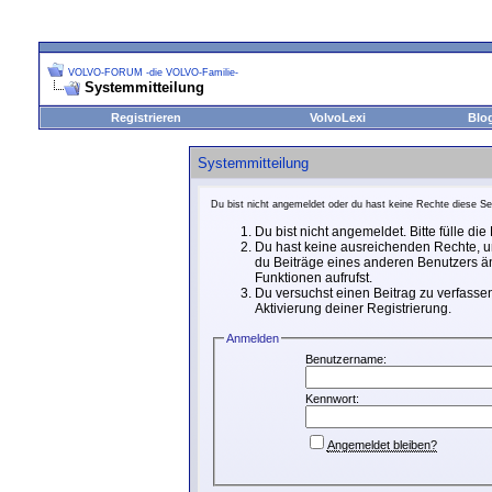
VOLVO-FORUM -die VOLVO-Familie-
Systemmitteilung
Registrieren
VolvoLexi
Blo
Systemmitteilung
Du bist nicht angemeldet oder du hast keine Rechte diese Sei
Du bist nicht angemeldet. Bitte fülle di
Du hast keine ausreichenden Rechte, um
du Beiträge eines anderen Benutzers än
Funktionen aufrufst.
Du versuchst einen Beitrag zu verfassen
Aktivierung deiner Registrierung.
Anmelden
Benutzername:
Kennwort:
Angemeldet bleiben?