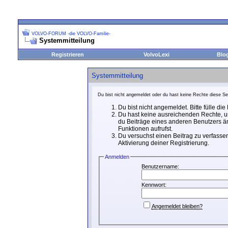
VOLVO-FORUM -die VOLVO-Familie-
Systemmitteilung
Registrieren
VolvoLexi
Blo
Systemmitteilung
Du bist nicht angemeldet oder du hast keine Rechte diese Sei
Du bist nicht angemeldet. Bitte fülle di
Du hast keine ausreichenden Rechte, um
du Beiträge eines anderen Benutzers än
Funktionen aufrufst.
Du versuchst einen Beitrag zu verfassen
Aktivierung deiner Registrierung.
Anmelden
Benutzername:
Kennwort:
Angemeldet bleiben?