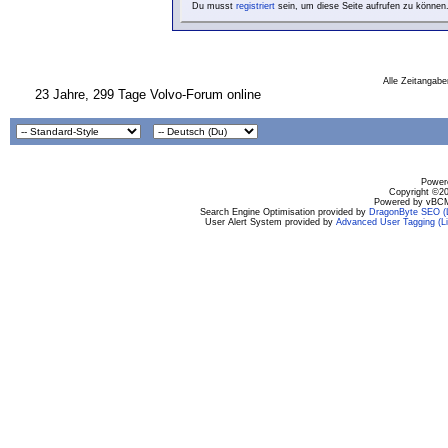
Du musst
registriert
sein, um diese Seite aufrufen zu können
Alle Zeitangabe
23 Jahre, 299 Tage Volvo-Forum online
Powere
Copyright ©200
Powered by vBCM
Search Engine Optimisation provided by
DragonByte SEO (L
User Alert System provided by
Advanced User Tagging (Li