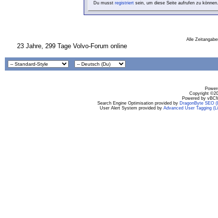
Du musst
registriert
sein, um diese Seite aufrufen zu können
Alle Zeitangabe
23 Jahre, 299 Tage Volvo-Forum online
Powere
Copyright ©200
Powered by vBCM
Search Engine Optimisation provided by
DragonByte SEO (L
User Alert System provided by
Advanced User Tagging (Li