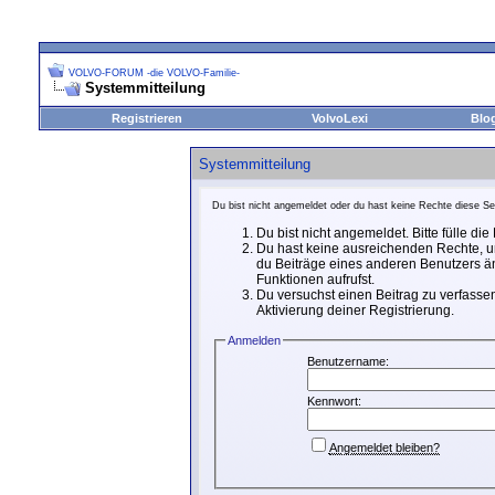
VOLVO-FORUM -die VOLVO-Familie-
Systemmitteilung
Registrieren
VolvoLexi
Blo
Systemmitteilung
Du bist nicht angemeldet oder du hast keine Rechte diese Sei
Du bist nicht angemeldet. Bitte fülle di
Du hast keine ausreichenden Rechte, um
du Beiträge eines anderen Benutzers än
Funktionen aufrufst.
Du versuchst einen Beitrag zu verfassen
Aktivierung deiner Registrierung.
Anmelden
Benutzername:
Kennwort:
Angemeldet bleiben?