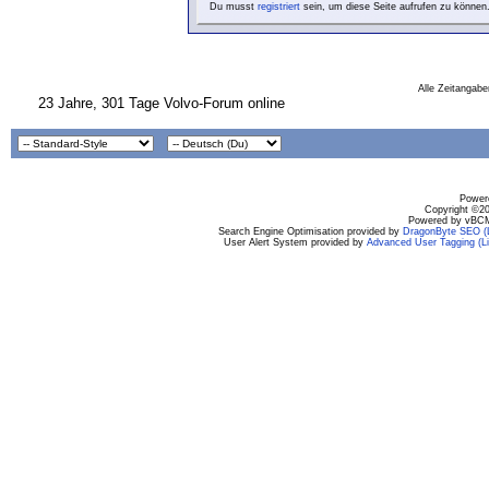
Du musst
registriert
sein, um diese Seite aufrufen zu können
Alle Zeitangabe
23 Jahre, 301 Tage Volvo-Forum online
Powere
Copyright ©200
Powered by vBCM
Search Engine Optimisation provided by
DragonByte SEO (L
User Alert System provided by
Advanced User Tagging (Li