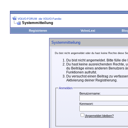
VOLVO-FORUM -die VOLVO-Familie-
Systemmitteilung
Registrieren
VolvoLexi
Blo
Systemmitteilung
Du bist nicht angemeldet oder du hast keine Rechte diese Sei
Du bist nicht angemeldet. Bitte fülle di
Du hast keine ausreichenden Rechte, um
du Beiträge eines anderen Benutzers än
Funktionen aufrufst.
Du versuchst einen Beitrag zu verfassen
Aktivierung deiner Registrierung.
Anmelden
Benutzername:
Kennwort:
Angemeldet bleiben?