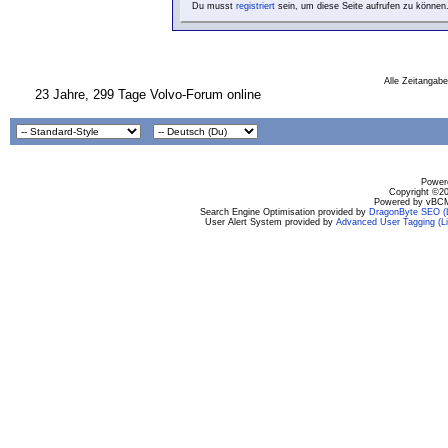
Du musst
registriert
sein, um diese Seite aufrufen zu können
Alle Zeitangabe
23 Jahre, 299 Tage Volvo-Forum online
Powere
Copyright ©200
Powered by vBCM
Search Engine Optimisation provided by
DragonByte SEO (L
User Alert System provided by
Advanced User Tagging (Li