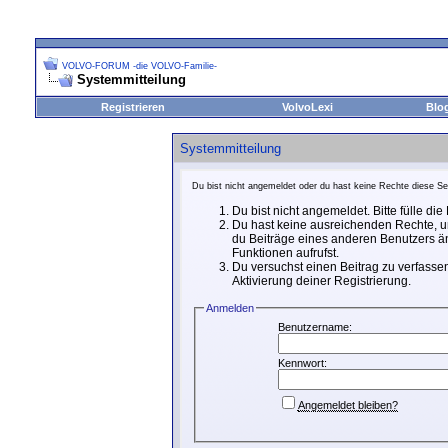
VOLVO-FORUM -die VOLVO-Familie-
Systemmitteilung
Registrieren
VolvoLexi
Blo
Systemmitteilung
Du bist nicht angemeldet oder du hast keine Rechte diese Sei
Du bist nicht angemeldet. Bitte fülle di
Du hast keine ausreichenden Rechte, um
du Beiträge eines anderen Benutzers än
Funktionen aufrufst.
Du versuchst einen Beitrag zu verfassen
Aktivierung deiner Registrierung.
Anmelden
Benutzername:
Kennwort:
Angemeldet bleiben?