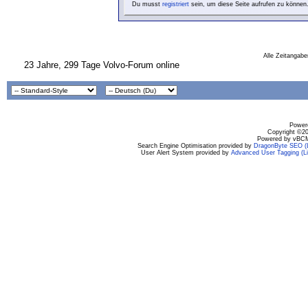
Du musst
registriert
sein, um diese Seite aufrufen zu können
Alle Zeitangabe
23 Jahre, 299 Tage Volvo-Forum online
Powere
Copyright ©200
Powered by vBCM
Search Engine Optimisation provided by
DragonByte SEO (L
User Alert System provided by
Advanced User Tagging (Li