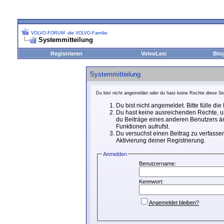
VOLVO-FORUM -die VOLVO-Familie-
Systemmitteilung
Registrieren
VolvoLexi
Blo
Systemmitteilung
Du bist nicht angemeldet oder du hast keine Rechte diese Sei
Du bist nicht angemeldet. Bitte fülle di
Du hast keine ausreichenden Rechte, um
du Beiträge eines anderen Benutzers än
Funktionen aufrufst.
Du versuchst einen Beitrag zu verfassen
Aktivierung deiner Registrierung.
Anmelden
Benutzername:
Kennwort:
Angemeldet bleiben?