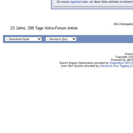
Du musst
registriert
sein, um diese Seite aufrufen zu können
Alle Zeitangabe
23 Jahre, 298 Tage Volvo-Forum online
Powere
Copyright ©200
Powered by vBCM
Search Engine Optimisation provided by
DragonByte SEO (L
User Alert System provided by
Advanced User Tagging (Li