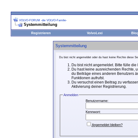
VOLVO-FORUM -die VOLVO-Familie-
Systemmitteilung
Registrieren
VolvoLexi
Blo
Systemmitteilung
Du bist nicht angemeldet oder du hast keine Rechte diese Sei
Du bist nicht angemeldet. Bitte fülle di
Du hast keine ausreichenden Rechte, um
du Beiträge eines anderen Benutzers än
Funktionen aufrufst.
Du versuchst einen Beitrag zu verfassen
Aktivierung deiner Registrierung.
Anmelden
Benutzername:
Kennwort:
Angemeldet bleiben?