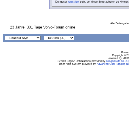
Du musst
registriert
sein, um diese Seite aufrufen zu können
Alle Zeitangabe
23 Jahre, 301 Tage Volvo-Forum online
Powere
Copyright ©200
Powered by vBCM
Search Engine Optimisation provided by
DragonByte SEO (L
User Alert System provided by
Advanced User Tagging (Li