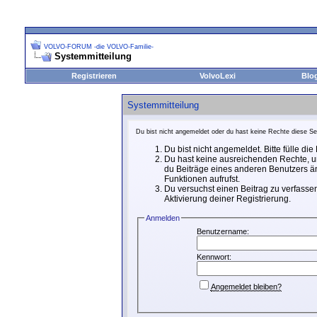
VOLVO-FORUM -die VOLVO-Familie-
Systemmitteilung
Registrieren
VolvoLexi
Blo
Systemmitteilung
Du bist nicht angemeldet oder du hast keine Rechte diese Sei
Du bist nicht angemeldet. Bitte fülle di
Du hast keine ausreichenden Rechte, um
du Beiträge eines anderen Benutzers än
Funktionen aufrufst.
Du versuchst einen Beitrag zu verfassen
Aktivierung deiner Registrierung.
Anmelden
Benutzername:
Kennwort:
Angemeldet bleiben?