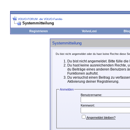
VOLVO-FORUM -die VOLVO-Familie-
Systemmitteilung
Registrieren
VolvoLexi
Blo
Systemmitteilung
Du bist nicht angemeldet oder du hast keine Rechte diese Sei
Du bist nicht angemeldet. Bitte fülle di
Du hast keine ausreichenden Rechte, um
du Beiträge eines anderen Benutzers än
Funktionen aufrufst.
Du versuchst einen Beitrag zu verfassen
Aktivierung deiner Registrierung.
Anmelden
Benutzername:
Kennwort:
Angemeldet bleiben?