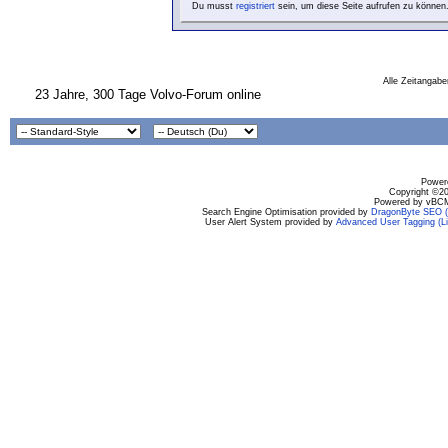
Du musst
registriert
sein, um diese Seite aufrufen zu können
Alle Zeitangabe
23 Jahre, 300 Tage Volvo-Forum online
Powere
Copyright ©200
Powered by vBCM
Search Engine Optimisation provided by
DragonByte SEO (L
User Alert System provided by
Advanced User Tagging (Li