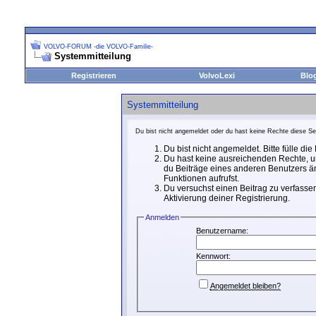
VOLVO-FORUM -die VOLVO-Familie-
Systemmitteilung
Registrieren
VolvoLexi
Blo
Systemmitteilung
Du bist nicht angemeldet oder du hast keine Rechte diese Sei
Du bist nicht angemeldet. Bitte fülle di
Du hast keine ausreichenden Rechte, um
du Beiträge eines anderen Benutzers än
Funktionen aufrufst.
Du versuchst einen Beitrag zu verfassen
Aktivierung deiner Registrierung.
Anmelden
Benutzername:
Kennwort:
Angemeldet bleiben?