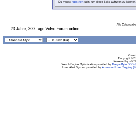
Du musst
registriert
sein, um diese Seite aufrufen zu können
Alle Zeitangabe
23 Jahre, 300 Tage Volvo-Forum online
Powere
Copyright ©200
Powered by vBCM
Search Engine Optimisation provided by
DragonByte SEO (L
User Alert System provided by
Advanced User Tagging (Li