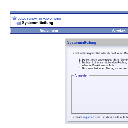
VOLVO-FORUM -die VOLVO-Familie-
Systemmitteilung
Registrieren
VolvoLexi
Systemmitteilung
Du bist nicht angemeldet oder du hast keine Rec
Du bist nicht angemeldet. Bitte fülle d
Du hast keine ausreichenden Rechte, u
erlaubte Funktionen aufrufst.
Du versuchst einen Beitrag zu verfasse
Anmelden
Du musst
registriert
sein, um diese Seite aufruf