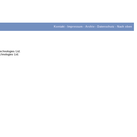
Kontakt
-
Impressum
-
Archiv
-
Datenschutz
-
Nach oben
chnologies Ltd.
hnologies Ltd.