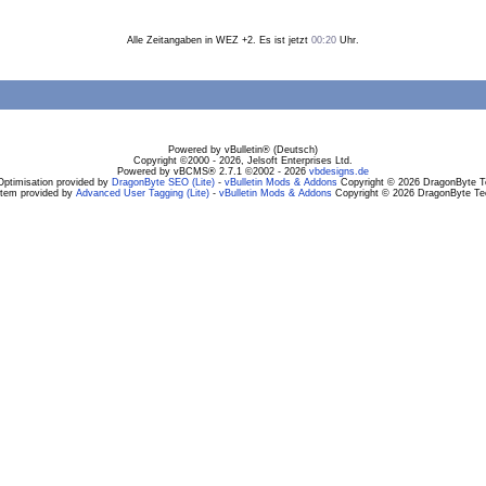
Alle Zeitangaben in WEZ +2. Es ist jetzt
00:20
Uhr.
Powered by vBulletin® (Deutsch)
Copyright ©2000 - 2026, Jelsoft Enterprises Ltd.
Powered by vBCMS® 2.7.1 ©2002 - 2026
vbdesigns.de
Optimisation provided by
DragonByte SEO (Lite)
-
vBulletin Mods & Addons
Copyright © 2026 DragonByte Te
stem provided by
Advanced User Tagging (Lite)
-
vBulletin Mods & Addons
Copyright © 2026 DragonByte Tec