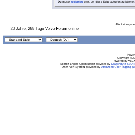
Du musst
registriert
sein, um diese Seite aufrufen zu können
Alle Zeitangabe
23 Jahre, 299 Tage Volvo-Forum online
Powere
Copyright ©200
Powered by vBCM
Search Engine Optimisation provided by
DragonByte SEO (L
User Alert System provided by
Advanced User Tagging (Li