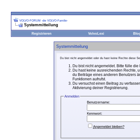
VOLVO-FORUM -die VOLVO-Familie-
Systemmitteilung
Registrieren
VolvoLexi
Blo
Systemmitteilung
Du bist nicht angemeldet oder du hast keine Rechte diese Sei
Du bist nicht angemeldet. Bitte fülle di
Du hast keine ausreichenden Rechte, um
du Beiträge eines anderen Benutzers än
Funktionen aufrufst.
Du versuchst einen Beitrag zu verfassen
Aktivierung deiner Registrierung.
Anmelden
Benutzername:
Kennwort:
Angemeldet bleiben?