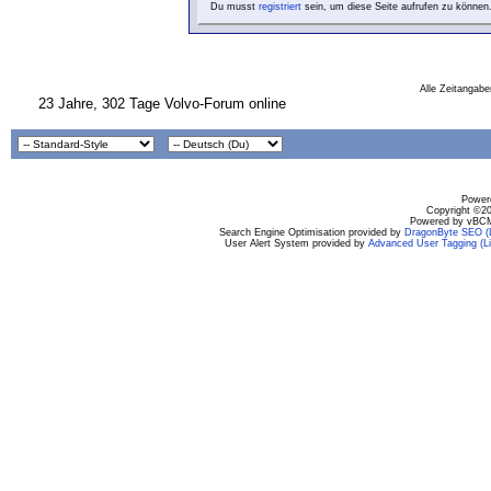
Du musst
registriert
sein, um diese Seite aufrufen zu können
Alle Zeitangabe
23 Jahre, 302 Tage Volvo-Forum online
Powere
Copyright ©200
Powered by vBCM
Search Engine Optimisation provided by
DragonByte SEO (L
User Alert System provided by
Advanced User Tagging (Li