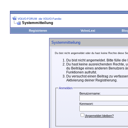
VOLVO-FORUM -die VOLVO-Familie-
Systemmitteilung
Registrieren
VolvoLexi
Blo
Systemmitteilung
Du bist nicht angemeldet oder du hast keine Rechte diese Sei
Du bist nicht angemeldet. Bitte fülle di
Du hast keine ausreichenden Rechte, um
du Beiträge eines anderen Benutzers än
Funktionen aufrufst.
Du versuchst einen Beitrag zu verfassen
Aktivierung deiner Registrierung.
Anmelden
Benutzername:
Kennwort:
Angemeldet bleiben?