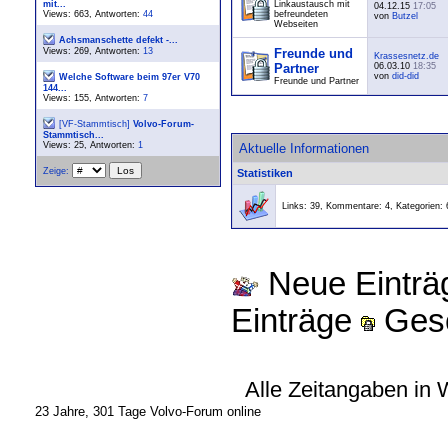
mit...
Linkaustausch mit
04.12.15
17:05
Views: 663, Antworten:
44
befreundeten
von
Butzel
Webseiten
Achsmanschette defekt -...
Views: 269, Antworten:
13
Freunde und
Krassesnetz.de
Partner
06.03.10
18:35
von
did-did
Welche Software beim 97er V70
Freunde und Partner
144...
Views: 155, Antworten:
7
[VF-Stammtisch]
Volvo-Forum-
Stammtisch...
Views: 25, Antworten:
1
Aktuelle Informationen
Zeige:
Statistiken
Links: 39, Kommentare: 4, Kategorien: 
Neue Eintr
Einträge
Gesc
Alle Zeitangaben in 
23 Jahre, 301 Tage Volvo-Forum online