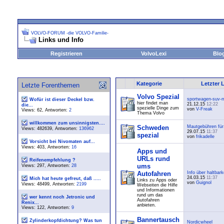
VOLVO-FORUM -die VOLVO-Familie-
Links und Info
Registrieren
VolvoLexi
Blo
Kategorie
Letzter 
Letzte Forenthemen
Volvo Spezial
sportwagen-suv-m
Wofür ist dieser Deckel bzw.
hier findet man
21.12.15
12:22
die...
spezielle Dinge zum
von
V-Freak
Views: 62, Antworten:
2
Thema Volvo
willkommen zum unsinnigsten....
Schweden
Mautgebühren für.
Views: 482639, Antworten:
136962
29.07.15
11:37
spezial
von
frikadelle
Vorsicht bei Nivomaten auf...
Views: 403, Antworten:
16
Apps und
URLs rund
Reifenempfehlung ?
ums
Views: 297, Antworten:
28
Autofahren
Info über haltbarke
24.03.15
11:37
Mich hat heute gefreut, daß .....
Links zu Apps oder
von
Guignol
Views: 48499, Antworten:
2199
Webseiten die Hilfe
und Informationen
rund um das
wer kennt noch Jetronic und
Autofahren
Renix...
anbieten.
Views: 122, Antworten:
9
Bannertausch
Zylinderkopfdichtung? Was tun
Nordicwheel