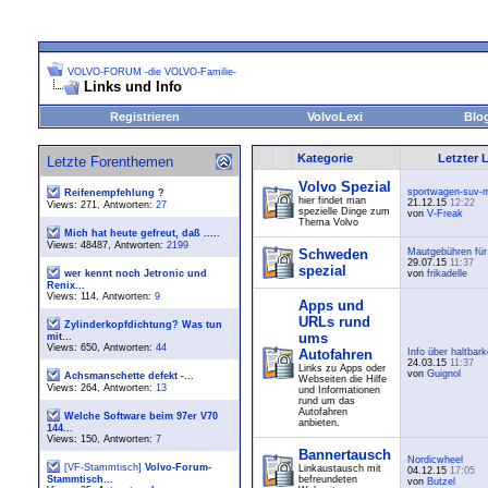
VOLVO-FORUM -die VOLVO-Familie-
Links und Info
Registrieren
VolvoLexi
Blo
Kategorie
Letzter 
Letzte Forenthemen
Volvo Spezial
sportwagen-suv-m
Reifenempfehlung ?
hier findet man
21.12.15
12:22
Views: 271, Antworten:
27
spezielle Dinge zum
von
V-Freak
Thema Volvo
Mich hat heute gefreut, daß .....
Views: 48487, Antworten:
2199
Schweden
Mautgebühren für.
29.07.15
11:37
spezial
wer kennt noch Jetronic und
von
frikadelle
Renix...
Views: 114, Antworten:
9
Apps und
URLs rund
Zylinderkopfdichtung? Was tun
ums
mit...
Views: 650, Antworten:
44
Autofahren
Info über haltbarke
24.03.15
11:37
Links zu Apps oder
von
Guignol
Achsmanschette defekt -...
Webseiten die Hilfe
Views: 264, Antworten:
13
und Informationen
rund um das
Autofahren
Welche Software beim 97er V70
anbieten.
144...
Views: 150, Antworten:
7
Bannertausch
Nordicwheel
[VF-Stammtisch]
Volvo-Forum-
Linkaustausch mit
04.12.15
17:05
Stammtisch...
befreundeten
von
Butzel