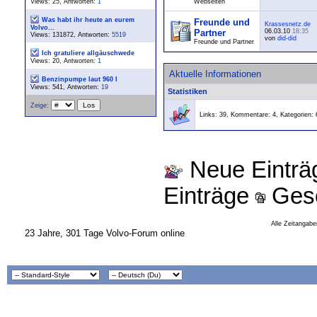
Views: 25, Antworten:
1
Webseiten
Was habt ihr heute an eurem
Freunde und
Krassesnetz.de
Volvo...
Partner
06.03.10
18:35
Views: 131872, Antworten:
5519
von
did-did
Freunde und Partner
Ich gratuliere allgäuschwede
Views: 20, Antworten:
1
Aktuelle Informationen
Benzinpumpe laut 960 I
Views: 541, Antworten:
19
Statistiken
Zeige:
Links: 39, Kommentare: 4, Kategorien: 
Neue Eintr
Einträge
Gesc
Alle Zeitangabe
23 Jahre, 301 Tage Volvo-Forum online