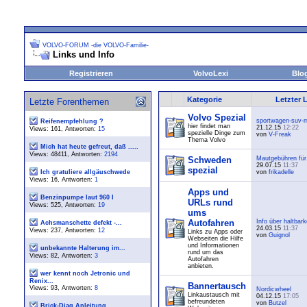
VOLVO-FORUM -die VOLVO-Familie-
Links und Info
Registrieren
VolvoLexi
Blo
Kategorie
Letzter 
Letzte Forenthemen
Volvo Spezial
sportwagen-suv-m
Reifenempfehlung ?
hier findet man
21.12.15
12:22
Views: 161, Antworten:
15
spezielle Dinge zum
von
V-Freak
Thema Volvo
Mich hat heute gefreut, daß .....
Views: 48411, Antworten:
2194
Schweden
Mautgebühren für.
29.07.15
11:37
spezial
Ich gratuliere allgäuschwede
von
frikadelle
Views: 16, Antworten:
1
Apps und
Benzinpumpe laut 960 I
URLs rund
Views: 525, Antworten:
19
ums
Autofahren
Info über haltbarke
Achsmanschette defekt -...
24.03.15
11:37
Views: 237, Antworten:
12
Links zu Apps oder
von
Guignol
Webseiten die Hilfe
und Informationen
unbekannte Halterung im...
rund um das
Views: 82, Antworten:
3
Autofahren
anbieten.
wer kennt noch Jetronic und
Renix...
Bannertausch
Views: 93, Antworten:
8
Nordicwheel
Linkaustausch mit
04.12.15
17:05
befreundeten
von
Butzel
Brick-Diag Anleitung