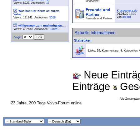
Webseiten
Views: 8227, Antworten:
17
Freunde und
Krassesnetz.de
Was habt ihr heute an eurem
Partner
06.03.10
18:35
Volvo...
von
did-did
Views: 131841, Antworten:
5518
Freunde und Partner
willkommen zum unsinnigsten....
Views: 482630, Antworten:
136961
Aktuelle Informationen
Zeige:
Statistiken
Links: 39, Kommentare: 4, Kategorien: 
Neue Eintr
Einträge
Gesc
Alle Zeitangabe
23 Jahre, 300 Tage Volvo-Forum online