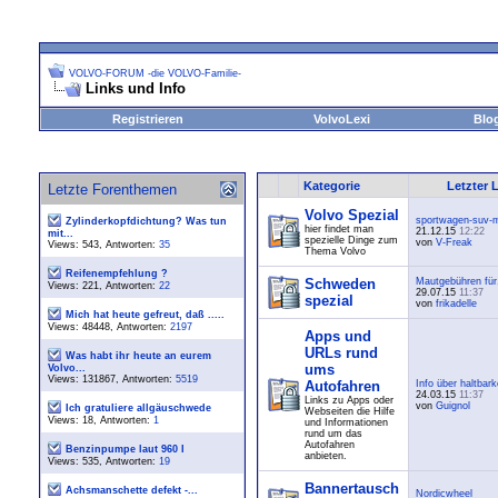
VOLVO-FORUM -die VOLVO-Familie-
Links und Info
Registrieren
VolvoLexi
Blo
Kategorie
Letzter 
Letzte Forenthemen
Volvo Spezial
sportwagen-suv-m
Zylinderkopfdichtung? Was tun
hier findet man
21.12.15
12:22
mit...
spezielle Dinge zum
von
V-Freak
Views: 543, Antworten:
35
Thema Volvo
Reifenempfehlung ?
Schweden
Mautgebühren für.
Views: 221, Antworten:
22
29.07.15
11:37
spezial
von
frikadelle
Mich hat heute gefreut, daß .....
Views: 48448, Antworten:
2197
Apps und
URLs rund
Was habt ihr heute an eurem
ums
Volvo...
Views: 131867, Antworten:
5519
Autofahren
Info über haltbarke
24.03.15
11:37
Links zu Apps oder
von
Guignol
Ich gratuliere allgäuschwede
Webseiten die Hilfe
Views: 18, Antworten:
1
und Informationen
rund um das
Autofahren
Benzinpumpe laut 960 I
anbieten.
Views: 535, Antworten:
19
Bannertausch
Achsmanschette defekt -...
Nordicwheel