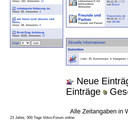
Views: 242, Antworten:
12
Linkaustausch mit
04.12.15
17:05
befreundeten
von
Butzel
Webseiten
unbekannte Halterung im...
Views: 85, Antworten:
3
Freunde und
Krassesnetz.de
Partner
06.03.10
18:35
wer kennt noch Jetronic und
von
did-did
Renix...
Freunde und Partner
Views: 98, Antworten:
8
Brick-Diag Anleitung
Views: 8230, Antworten:
17
Aktuelle Informationen
Zeige:
Statistiken
Links: 39, Kommentare: 4, Kategorien: 
Neue Eintr
Einträge
Gesc
Alle Zeitangaben in 
23 Jahre, 300 Tage Volvo-Forum online