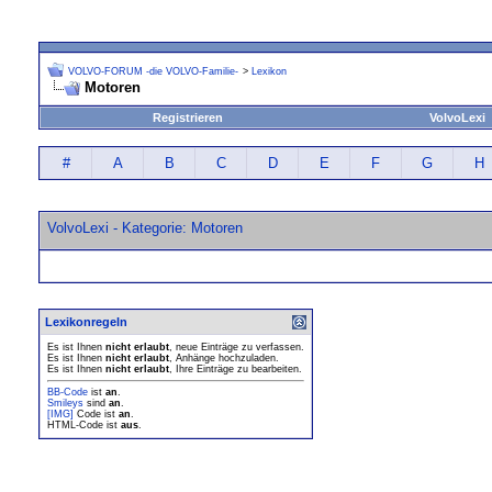
VOLVO-FORUM -die VOLVO-Familie-
>
Lexikon
Motoren
Registrieren
VolvoLexi
#
A
B
C
D
E
F
G
H
VolvoLexi - Kategorie: Motoren
Lexikonregeln
Es ist Ihnen
nicht erlaubt
, neue Einträge zu verfassen.
Es ist Ihnen
nicht erlaubt
, Anhänge hochzuladen.
Es ist Ihnen
nicht erlaubt
, Ihre Einträge zu bearbeiten.
BB-Code
ist
an
.
Smileys
sind
an
.
[IMG]
Code ist
an
.
HTML-Code ist
aus
.