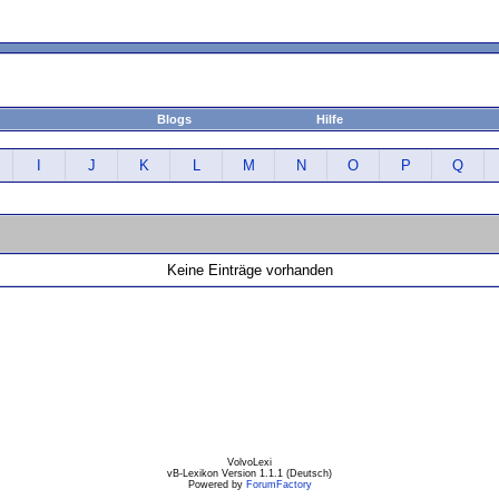
Blogs
Hilfe
I
J
K
L
M
N
O
P
Q
Keine Einträge vorhanden
VolvoLexi
vB-Lexikon Version 1.1.1 (Deutsch)
Powered by
ForumFactory