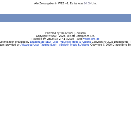
Alle Zeitangaben in WEZ +2. Es ist jetzt
10:09
Uhr.
Powered by vBulletin® (Deutsch)
Copyright ©2000 - 2026, Jelsoft Enterprises Ltd.
Powered by vBCMS® 2.7.1 ©2002 - 2026
vbdesigns.de
Optimisation provided by
DragonByte SEO (Lite)
-
vBulletin Mods & Addons
Copyright © 2026 DragonByte Te
stem provided by
Advanced User Tagging (Lite)
-
vBulletin Mods & Addons
Copyright © 2026 DragonByte Tec