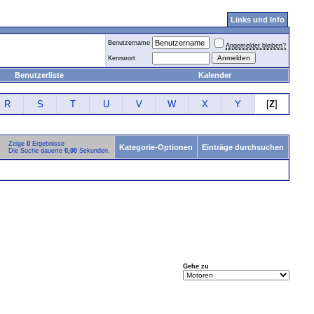
Links und Info
Benutzername
Angemeldet bleiben?
Kennwort
Benutzerliste
Kalender
R
S
T
U
V
W
X
Y
[
Z
]
Zeige
0
Ergebnisse
Kategorie-Optionen
Einträge durchsuchen
Die Suche dauerte
0,00
Sekunden.
Gehe zu