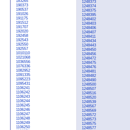
183265
1248373
190373
1248374
190537
1248375
191026
1248395
191175
1248402
191512
1248403
191707
1248406
192020
1248407
192458
1248411
192543
1248434
192550
1248443
192557
1248450
1010110
1248456
1021068
1248472
1036556
1248475
1076336
1248476
1082952
1248481
1091335
1248482
1095223
1248490
1095431
1248500
1106241
1248507
1106242
1248516
1106243
1248520
1106244
1248539
1106245
1248567
1106246
1248569
1106247
1248572
1106248
1248573
1106249
1248575
1106250
1248577