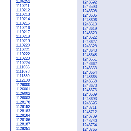
1106251
1248592
1110211
1248593
1110212
1248598
1110213
1248605
1110214
1248606
1110215
1248613
1110216
1248619
1110217
1248620
1110218
1248622
1110219
1248627
1110220
1248628
1110221
1248643
1110222
1248648
1110223
1248661
1110224
1248662
1111056
1248663
1111078
1248664
1111389
1248665
1112108
1248668
1126000
1248673
1126001
1248676
1126002
1248689
1126003
1248693
1128178
1248695
1128182
1248711
1128183
1248712
1128184
1248739
1128186
1248740
1128187
1248754
1128251
1248765