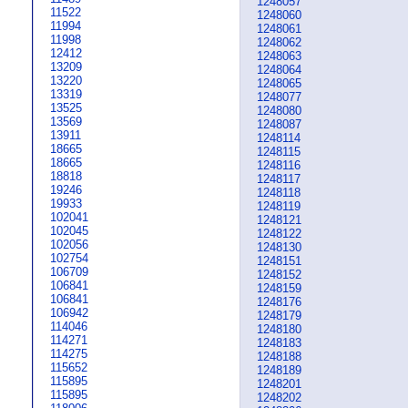
1248057
11522
1248060
11994
1248061
11998
1248062
12412
1248063
13209
1248064
13220
1248065
13319
1248077
13525
1248080
13569
1248087
13911
1248114
18665
1248115
18665
1248116
18818
1248117
19246
1248118
19933
1248119
102041
1248121
102045
1248122
102056
1248130
102754
1248151
106709
1248152
106841
1248159
106841
1248176
106942
1248179
114046
1248180
114271
1248183
114275
1248188
115652
1248189
115895
1248201
115895
1248202