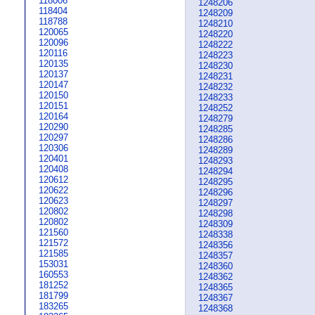
118006
1248206
118404
1248209
118788
1248210
120065
1248220
120096
1248222
120116
1248223
120135
1248230
120137
1248231
120147
1248232
120150
1248233
120151
1248252
120164
1248279
120290
1248285
120297
1248286
120306
1248289
120401
1248293
120408
1248294
120612
1248295
120622
1248296
120623
1248297
120802
1248298
120802
1248309
121560
1248338
121572
1248356
121585
1248357
153031
1248360
160553
1248362
181252
1248365
181799
1248367
183265
1248368