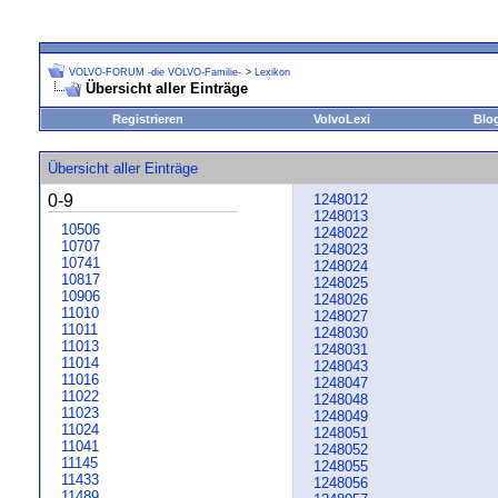
VOLVO-FORUM -die VOLVO-Familie-
>
Lexikon
Übersicht aller Einträge
Registrieren
VolvoLexi
Blo
Übersicht aller Einträge
0-9
1248012
1248013
10506
1248022
10707
1248023
10741
1248024
10817
1248025
10906
1248026
11010
1248027
11011
1248030
11013
1248031
11014
1248043
11016
1248047
11022
1248048
11023
1248049
11024
1248051
11041
1248052
11145
1248055
11433
1248056
11489