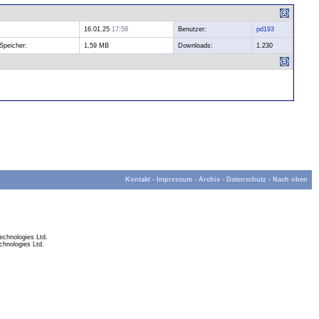
16.01.25
17:58
Benutzer:
pd193
Speicher:
1,59 MB
Downloads:
1.230
Kontakt
-
Impressum
-
Archiv
-
Datenschutz
-
Nach oben
chnologies Ltd.
hnologies Ltd.