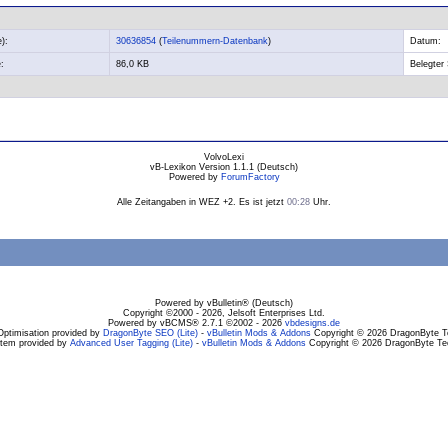
):
30636854
(
Teilenummern-Datenbank
)
Datum:
:
86,0 KB
Belegter 
VolvoLexi
vB-Lexikon Version 1.1.1 (Deutsch)
Powered by
ForumFactory
Alle Zeitangaben in WEZ +2. Es ist jetzt
00:28
Uhr.
Powered by vBulletin® (Deutsch)
Copyright ©2000 - 2026, Jelsoft Enterprises Ltd.
Powered by vBCMS® 2.7.1 ©2002 - 2026
vbdesigns.de
Optimisation provided by
DragonByte SEO (Lite)
-
vBulletin Mods & Addons
Copyright © 2026 DragonByte Te
stem provided by
Advanced User Tagging (Lite)
-
vBulletin Mods & Addons
Copyright © 2026 DragonByte Tec