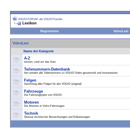
VOLVO-FORUM -die VOLVO-Familie-
Lexikon
Registrieren
VolvoLexi
VolvoLexi
Name der Kategorie
A-Z
wissen, rund um das Auto
Teilenummern-Datenbank
hier werden alle Teilenummern zu VOLVO-Teilen gesammelt und inventarisiert.
Felgen
Sammlung aller Felgen für den VOLVO (original)
Fahrzeuge
Die Fahrzeugtypen von VOLVO
Motoren
Die Motoren in Volvo-Fahrzeugen
Technik
Glossar technischer Bezeichnungen und Erläuterungen