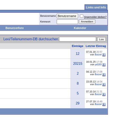
Links und Info
Benutzername
Angemeldet bleiben?
Kennwort
Benutzerliste
Kalender
Lexi/Teilenummern-DB durchsuchen
Einträge
Letzter Eintrag
07.01.16
20:57
12
von
Butzel
16.01.25
17:58
20215
von
pd193
04.12.15
17:08
2
von
Butzel
15.05.13
14:04
8
von
Butzel
07.10.14
21:31
5
von
Butzel
27.07.19
16:49
29
von
Butzel