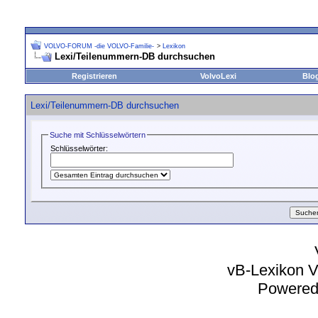
VOLVO-FORUM -die VOLVO-Familie-
>
Lexikon
Lexi/Teilenummern-DB durchsuchen
Registrieren
VolvoLexi
Blo
Lexi/Teilenummern-DB durchsuchen
Suche mit Schlüsselwörtern
Schlüsselwörter:
vB-Lexikon V
Powered