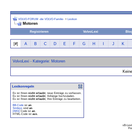
VOLVO-FORUM -die VOLVO-Familie-
>
Lexikon
Motoren
Registrieren
VolvoLexi
Blo
[
#
]
A
B
C
D
E
F
G
H
I
J
K
VolvoLexi - Kategorie: Motoren
Keine
Lexikonregeln
Es ist Ihnen
nicht erlaubt
, neue Einträge zu verfassen.
Es ist Ihnen
nicht erlaubt
, Anhänge hochzuladen.
Es ist Ihnen
nicht erlaubt
, Ihre Einträge zu bearbeiten.
BB-Code
ist
an
.
Smileys
sind
an
.
[IMG]
Code ist
an
.
HTML-Code ist
aus
.
vB-Lexi
Po