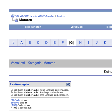
VOLVO-FORUM -die VOLVO-Familie-
>
Lexikon
Motoren
Registrieren
VolvoLexi
Blo
#
A
B
C
D
E
F
[
G
]
H
I
J
K
VolvoLexi - Kategorie: Motoren
Keine
Lexikonregeln
Es ist Ihnen
nicht erlaubt
, neue Einträge zu verfassen.
Es ist Ihnen
nicht erlaubt
, Anhänge hochzuladen.
Es ist Ihnen
nicht erlaubt
, Ihre Einträge zu bearbeiten.
BB-Code
ist
an
.
Smileys
sind
an
.
[IMG]
Code ist
an
.
HTML-Code ist
aus
.